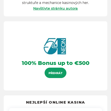
struktuře a mechanice kasinových her.
Navštivte stránku autora
100% Bonus up to €500
PŘEHRÁT
NEJLEPŠÍ ONLINE KASINA