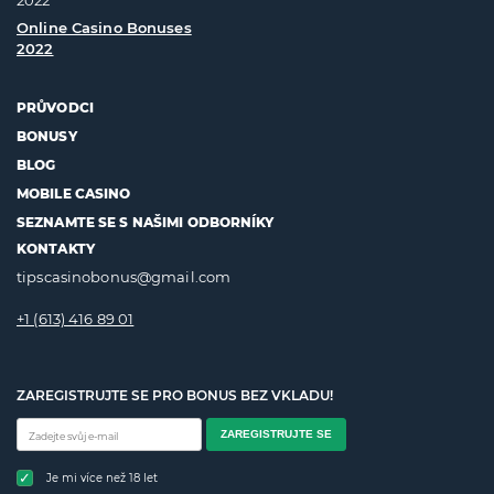
2022
Online Casino Bonuses
2022
PRŮVODCI
BONUSY
BLOG
MOBILE CASINO
SEZNAMTE SE S NAŠIMI ODBORNÍKY
KONTAKTY
tipscasinobonus@gmail.com
+1 (613) 416 89 01
ZAREGISTRUJTE SE PRO BONUS BEZ VKLADU!
ZAREGISTRUJTE SE
Je mi více než 18 let