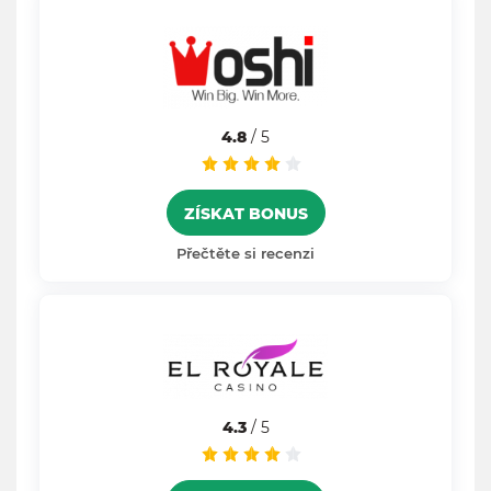
4.8
/ 5
ZÍSKAT BONUS
Přečtěte si recenzi
4.3
/ 5