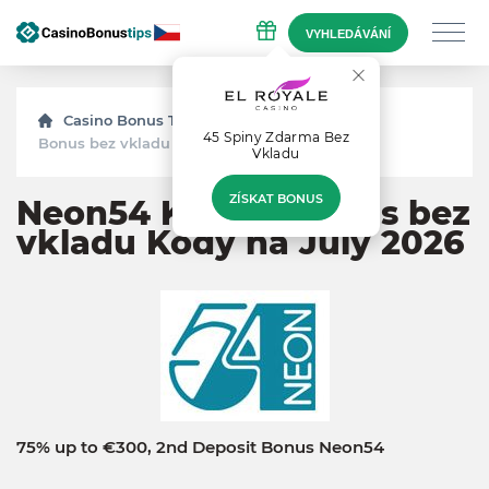
VYHLEDÁVÁNÍ
Casino Bonus Tips
Bonusy
Neon54
45 Spiny Zdarma Bеz
Bonus bez vkladu
Vklаdu
ZÍSKAT BONUS
Neon54 Kasino Bonus bez
vkladu Kódy na July 2026
75% up to €300, 2nd Deposit Bonus Neon54