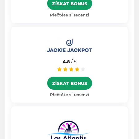
ZÍSKAT BONUS
Přečtěte si recenzi
4.8
/ 5
ZÍSKAT BONUS
Přečtěte si recenzi