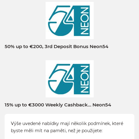
50% up to €200, 3rd Deposit Bonus Neon54
15% up to €3000 Weekly Cashback… Neon54
Výše uvedené nabídky mají několik podmínek, které
byste měli mít na paměti, než je použijete: