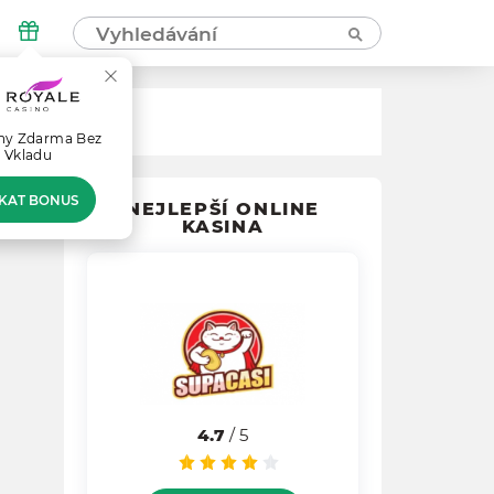
iny Zdarma Bеz
Vklаdu
SKAT BONUS
NEJLEPŠÍ ONLINE
KASINA
4.7
/ 5