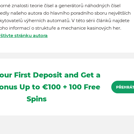
orné znalosti teorie čísel a generátorů náhodných čísel
vedly našeho autora do hlavního poradního sboru největších
kytovatelů výherních automatů. V této sérii článků najdete
ho informací o struktuře a mechanice kasinových her.
štivte stránku autora
ur First Deposit and Get a
onus Up to €100 + 100 Free
PŘEHRÁ
Spins