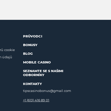
PRŮVODCI
BONUSY
rů cookie
BLOG
h údajů
MOBILE CASINO
SEZNAMTE SE S NAŠIMI
ODBORNÍKY
KONTAKTY
tipscasinobonus@gmail.com
+1 (613) 416 89 01