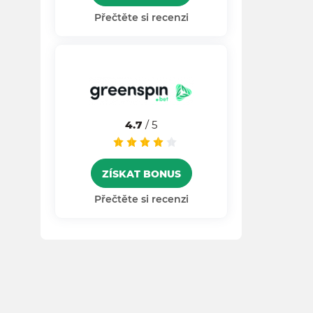
Přečtěte si recenzi
4.7
/ 5
ZÍSKAT BONUS
Přečtěte si recenzi