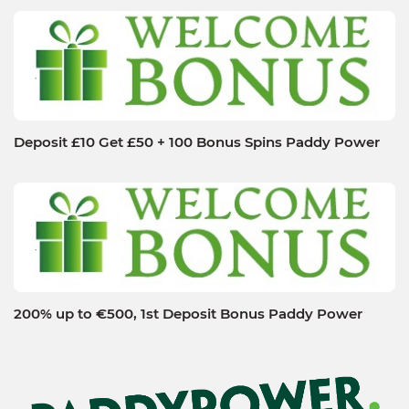
Deposit £10 Get £50 + 100 Bonus Spins Paddy Power
200% up to €500, 1st Deposit Bonus Paddy Power