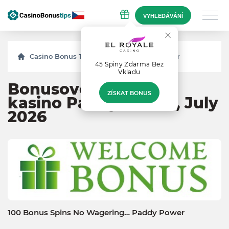
VYHLEDÁVÁNÍ
Casino Bonus Tips
Bonusy
Paddy Power
45 Spiny Zdarma Bеz
Vklаdu
Bonusové kódy pro
ZÍSKAT BONUS
kasino Paddy Power, July
2026
100 Bonus Spins No Wagering… Paddy Power