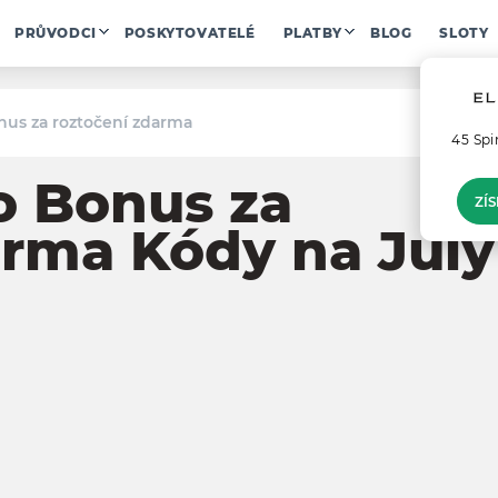
PRŮVODCI
POSKYTOVATELÉ
PLATBY
BLOG
SLOTY
nus za roztočení zdarma
45 Sp
o Bonus za
ZÍ
arma Kódy na July