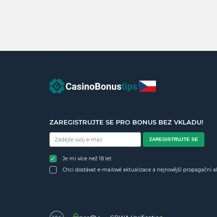
ZAREGISTRUJTE SE PRO BONUS BEZ VKLADU!
ZAREGISTRUJTE SE
Je mi více než 18 let
Chci dostávat e-mailové aktualizace a nejnovější propagační 