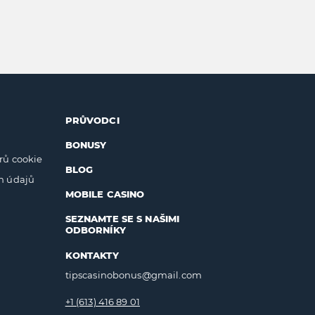
PRŮVODCI
BONUSY
rů cookie
BLOG
h údajů
MOBILE CASINO
SEZNAMTE SE S NAŠIMI
ODBORNÍKY
KONTAKTY
tipscasinobonus@gmail.com
+1 (613) 416 89 01