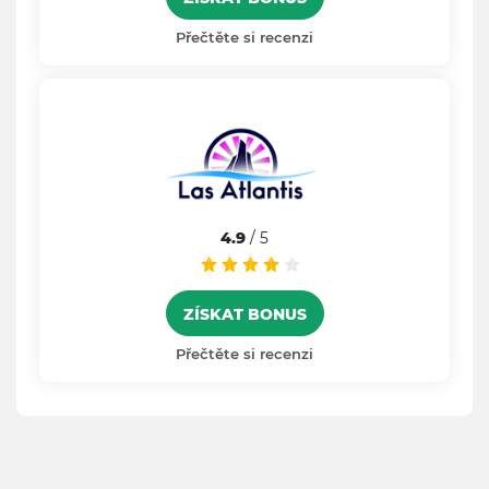
Přečtěte si recenzi
4.9
/ 5
ZÍSKAT BONUS
Přečtěte si recenzi