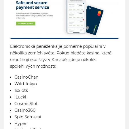
Elektronická peněženka je poměrně populární v
několika zemích světa. Pokud hledáte kasina, která
umožňují ecoPayz v Kanadě, zde je několik
spolehlivých možností:
CasinoChan
Wild Tokyo
1xSlots
iLucki
CosmicSlot
Casino360
Spin Samurai
Hyper