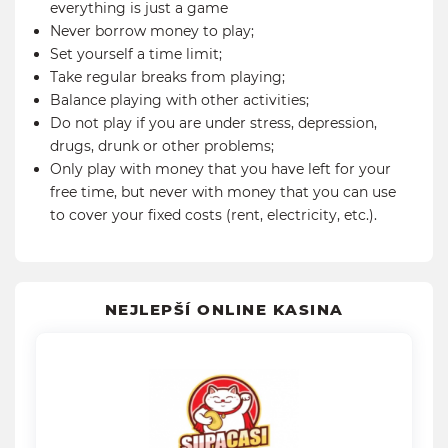
everything is just a game
Never borrow money to play;
Set yourself a time limit;
Take regular breaks from playing;
Balance playing with other activities;
Do not play if you are under stress, depression,
drugs, drunk or other problems;
Only play with money that you have left for your
free time, but never with money that you can use
to cover your fixed costs (rent, electricity, etc.).
NEJLEPŠÍ ONLINE KASINA