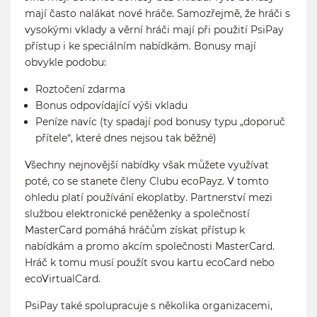
mají často nalákat nové hráče. Samozřejmě, že hráči s
vysokými vklady a věrní hráči mají při použití PsiPay
přístup i ke speciálním nabídkám. Bonusy mají
obvykle podobu:
Roztočení zdarma
Bonus odpovídající výši vkladu
Peníze navíc (ty spadají pod bonusy typu „doporuč
přítele“, které dnes nejsou tak běžné)
Všechny nejnovější nabídky však můžete využívat
poté, co se stanete členy Clubu ecoPayz. V tomto
ohledu platí používání ekoplatby. Partnerství mezi
službou elektronické peněženky a společností
MasterCard pomáhá hráčům získat přístup k
nabídkám a promo akcím společnosti MasterCard.
Hráč k tomu musí použít svou kartu ecoCard nebo
ecoVirtualCard.
PsiPay také spolupracuje s několika organizacemi,