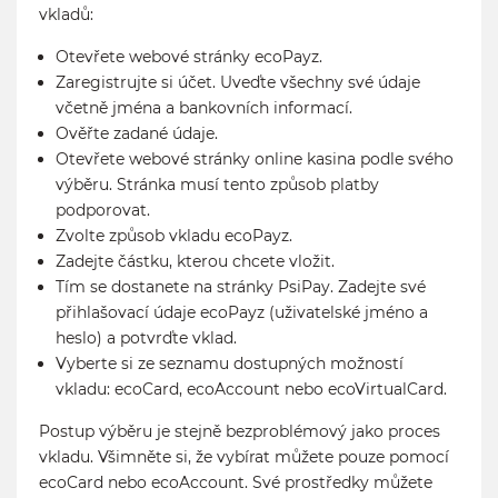
vkladů:
Otevřete webové stránky ecoPayz.
Zaregistrujte si účet. Uveďte všechny své údaje
včetně jména a bankovních informací.
Ověřte zadané údaje.
Otevřete webové stránky online kasina podle svého
výběru. Stránka musí tento způsob platby
podporovat.
Zvolte způsob vkladu ecoPayz.
Zadejte částku, kterou chcete vložit.
Tím se dostanete na stránky PsiPay. Zadejte své
přihlašovací údaje ecoPayz (uživatelské jméno a
heslo) a potvrďte vklad.
Vyberte si ze seznamu dostupných možností
vkladu: ecoCard, ecoAccount nebo ecoVirtualCard.
Postup výběru je stejně bezproblémový jako proces
vkladu. Všimněte si, že vybírat můžete pouze pomocí
ecoCard nebo ecoAccount. Své prostředky můžete