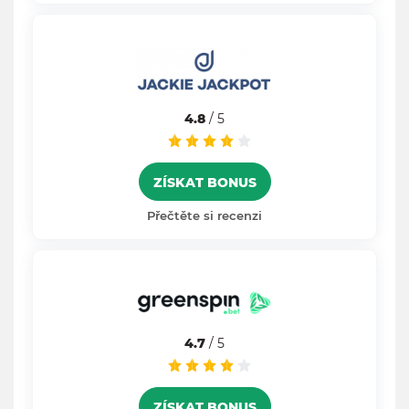
4.8
/ 5
ZÍSKAT BONUS
Přečtěte si recenzi
4.7
/ 5
ZÍSKAT BONUS