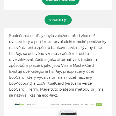
Datum založení
From:
To:
SHOW ALL
(1)
Rychlost výplaty
Společnost ecoPayz byla založena před více než
dvaceti lety a patří mezi první elektronické peněženky
From:
To:
na světě. Tento způsob bankovnictví, nazývaný také
PsiPay, se od svého vzniku značně rozrostl a
diverzifikoval. Začínal jako alternativa k tradičním
způsobům placení, jako jsou Visa a MasterCard.
Existují dvě kategorie PsiPay: předplacený účet
EcoCard (který využívá primární účet nazvaný
EcoAccount) a EcoVirtualCard (virtuální verze
EcoCard). Herny, které tuto platební metodu přijímají,
se nazývají kasina ecoPayz.