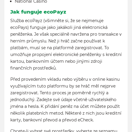
National Casino
Jak funguje ecoPayz
Služba ecoPayz (všimněte si, že se nejmenuje
ecoPays) funguje jako jakákoli jiná elektronická
peněženka. Je však speciálně navržena pro transakce v
herním průmyslu. Než ji hráč začne používat k
platbám, musí se na platformě zaregistrovat. To
umožňuje propojení elektronické peněženky s kreditní
kartou, bankovním účtem nebo jinými zdroji
finančních prostředků.
Před provedením vkladu nebo výběru v online kasinu
využívajícím tuto platformu by se hráč měl nejprve
zaregistrovat. Tento proces je poměrně rychlý a
jednoduchý. Zadejte své údaje včetně uživatelského
jména a hesla. K přidání peněz na účet můžete použít
několik platebních metod. Některé z nich jsou kreditní
karty, bankovní převod a převod eCheck.
Chcete-li vybrat své prostředky, vyberte ze seznamu