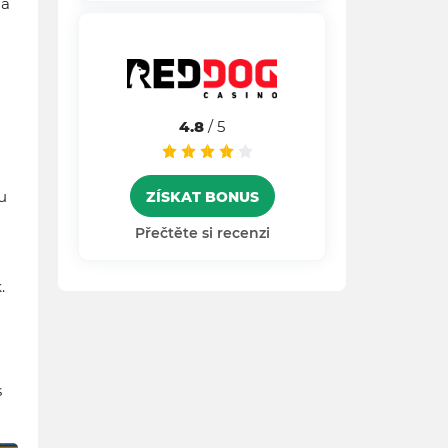
ha
4.8
/ 5
u
ZÍSKAT BONUS
Přečtěte si recenzi
.
s