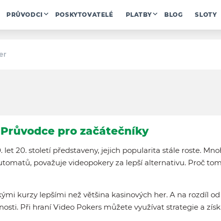
PRŮVODCI
POSKYTOVATELÉ
PLATBY
BLOG
SLOTY
er
: Průvodce pro začátečníky
let 20. století představeny, jejich popularita stále roste. Mn
z automatů, považuje videopokery za lepší alternativu. Proč to
kými kurzy lepšími než většina kasinových her. A na rozdíl od
ti. Při hraní Video Pokers můžete využívat strategie a získ