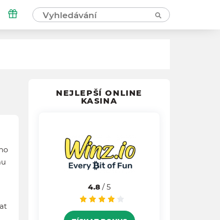
NEJLEPŠÍ ONLINE
KASINA
oho
mu
4.8
/ 5
at