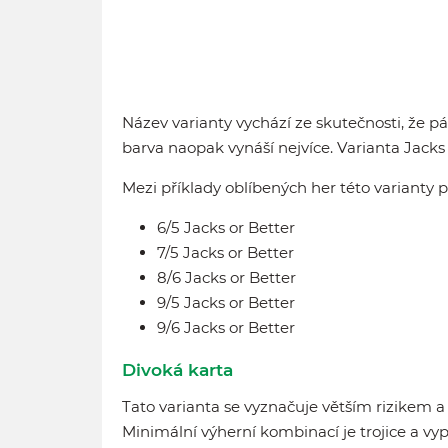
Název varianty vychází ze skutečnosti, že p
barva naopak vynáší nejvíce. Varianta Jack
Mezi příklady oblíbených her této varianty p
6/5 Jacks or Better
7/5 Jacks or Better
8/6 Jacks or Better
9/5 Jacks or Better
9/6 Jacks or Better
Divoká karta
Tato varianta se vyznačuje větším rizikem a
Minimální výherní kombinací je trojice a vypl