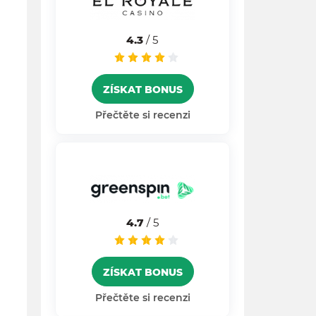
4.3
/ 5
ZÍSKAT BONUS
Přečtěte si recenzi
4.7
/ 5
ZÍSKAT BONUS
Přečtěte si recenzi