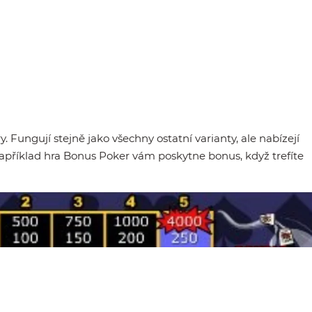
. Fungují stejně jako všechny ostatní varianty, ale nabízejí
apříklad hra Bonus Poker vám poskytne bonus, když trefíte