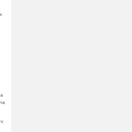
k
 a
 na
ní