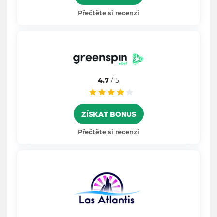
Přečtěte si recenzi
4.7
/ 5
ZÍSKAT BONUS
Přečtěte si recenzi