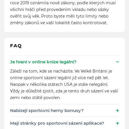
roce 2019 oznámila nové zákony, podle kterých musí
všichni hráči před provedením vkladu nebo sázky
ověřit svůj věk. Proto byste měli tyto limity nebo
změny zákonů ve vaší lokalitě často kontrolovat.
FAQ
Je hraní v online knize legální?
Záleží na tom, kde se nacházíte. Ve Velké Británii je
online sportovní sázení legální již více než pět let.
Naopak v několika státech USA je stále nelegální.
Vždy je důležité zjistit, zda je tento druh sázení ve vaší
zemi nebo státě povolen.
Nabízejí sportovní herny bonusy?
Mají stránky pro sportovní sázení aplikace?