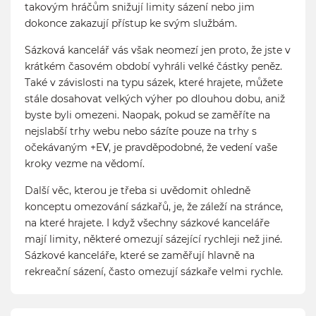
takovým hráčům snižují limity sázení nebo jim
dokonce zakazují přístup ke svým službám.
Sázková kancelář vás však neomezí jen proto, že jste v
krátkém časovém období vyhráli velké částky peněz.
Také v závislosti na typu sázek, které hrajete, můžete
stále dosahovat velkých výher po dlouhou dobu, aniž
byste byli omezeni. Naopak, pokud se zaměříte na
nejslabší trhy webu nebo sázíte pouze na trhy s
očekávaným +EV, je pravděpodobné, že vedení vaše
kroky vezme na vědomí.
Další věc, kterou je třeba si uvědomit ohledně
konceptu omezování sázkařů, je, že záleží na stránce,
na které hrajete. I když všechny sázkové kanceláře
mají limity, některé omezují sázející rychleji než jiné.
Sázkové kanceláře, které se zaměřují hlavně na
rekreační sázení, často omezují sázkaře velmi rychle.