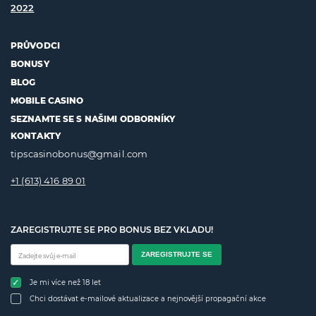
2022
PRŮVODCI
BONUSY
BLOG
MOBILE CASINO
SEZNAMTE SE S NAŠIMI ODBORNÍKY
KONTAKTY
tipscasinobonus@gmail.com
+1 (613) 416 89 01
ZAREGISTRUJTE SE PRO BONUS BEZ VKLADU!
ZAREGISTRUJTE SE
Je mi více než 18 let
Chci dostávat e-mailové aktualizace a nejnovější propagační akce