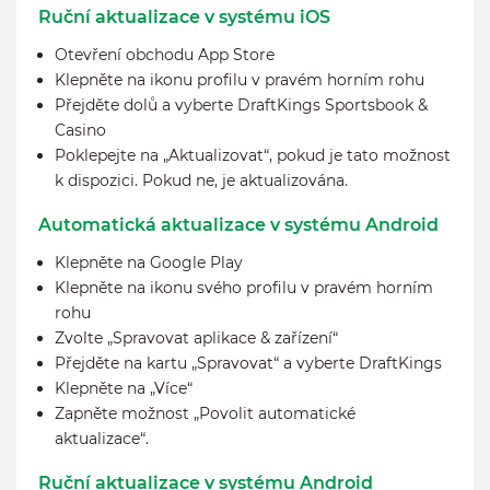
Ruční aktualizace v systému iOS
Otevření obchodu App Store
Klepněte na ikonu profilu v pravém horním rohu
Přejděte dolů a vyberte DraftKings Sportsbook &
Casino
Poklepejte na „Aktualizovat“, pokud je tato možnost
k dispozici. Pokud ne, je aktualizována.
Automatická aktualizace v systému Android
Klepněte na Google Play
Klepněte na ikonu svého profilu v pravém horním
rohu
Zvolte „Spravovat aplikace & zařízení“
Přejděte na kartu „Spravovat“ a vyberte DraftKings
Klepněte na „Více“
Zapněte možnost „Povolit automatické
aktualizace“.
Ruční aktualizace v systému Android