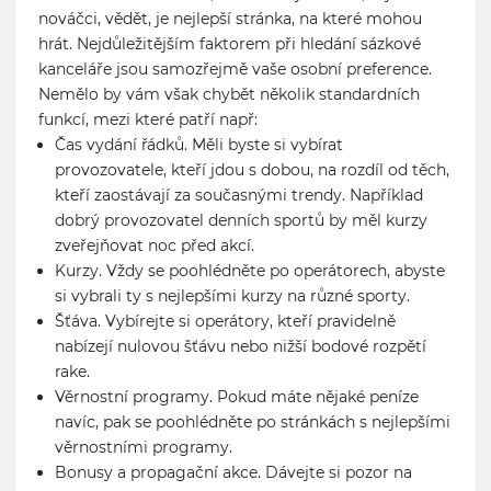
nováčci, vědět, je nejlepší stránka, na které mohou
hrát. Nejdůležitějším faktorem při hledání sázkové
kanceláře jsou samozřejmě vaše osobní preference.
Nemělo by vám však chybět několik standardních
funkcí, mezi které patří např:
Čas vydání řádků. Měli byste si vybírat
provozovatele, kteří jdou s dobou, na rozdíl od těch,
kteří zaostávají za současnými trendy. Například
dobrý provozovatel denních sportů by měl kurzy
zveřejňovat noc před akcí.
Kurzy. Vždy se poohlédněte po operátorech, abyste
si vybrali ty s nejlepšími kurzy na různé sporty.
Šťáva. Vybírejte si operátory, kteří pravidelně
nabízejí nulovou šťávu nebo nižší bodové rozpětí
rake.
Věrnostní programy. Pokud máte nějaké peníze
navíc, pak se poohlédněte po stránkách s nejlepšími
věrnostními programy.
Bonusy a propagační akce. Dávejte si pozor na