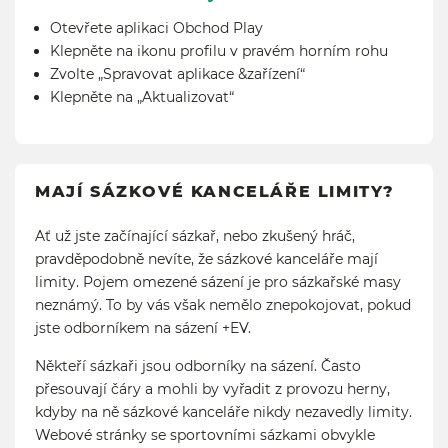
Otevřete aplikaci Obchod Play
Klepněte na ikonu profilu v pravém horním rohu
Zvolte „Spravovat aplikace &zařízení“
Klepněte na „Aktualizovat“
MAJÍ SÁZKOVÉ KANCELÁŘE LIMITY?
Ať už jste začínající sázkař, nebo zkušený hráč,
pravděpodobně nevíte, že sázkové kanceláře mají
limity. Pojem omezené sázení je pro sázkařské masy
neznámý. To by vás však nemělo znepokojovat, pokud
jste odborníkem na sázení +EV.
Někteří sázkaři jsou odborníky na sázení. Často
přesouvají čáry a mohli by vyřadit z provozu herny,
kdyby na ně sázkové kanceláře nikdy nezavedly limity.
Webové stránky se sportovními sázkami obvykle