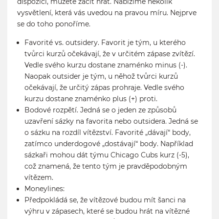
dispozici, můžete začít hrát. Nabízíme několik
vysvětlení, která vás uvedou na pravou míru. Nejprve
se do toho ponoříme.
Favorité vs. outsidery. Favorit je tým, u kterého
tvůrci kurzů očekávají, že v určitém zápase zvítězí.
Vedle svého kurzu dostane znaménko minus (-).
Naopak outsider je tým, u něhož tvůrci kurzů
očekávají, že určitý zápas prohraje. Vedle svého
kurzu dostane znaménko plus (+) proti.
Bodové rozpětí. Jedná se o jeden ze způsobů
uzavření sázky na favorita nebo outsidera. Jedná se
o sázku na rozdíl vítězství. Favorité „dávají“ body,
zatímco underdogové „dostávají“ body. Například
sázkaři mohou dát týmu Chicago Cubs kurz (-5),
což znamená, že tento tým je pravděpodobným
vítězem.
Moneylines:
Předpokládá se, že vítězové budou mít šanci na
výhru v zápasech, které se budou hrát na vítězné