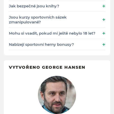
Jak bezpečné jsou knihy?
Jsou kurzy sportovních sázek
zmanipulované?
Mohu si vsadit, pokud mi ještě nebylo 18 let?
Nabízejí sportovní herny bonusy?
VYTVOŘENO GEORGE HANSEN