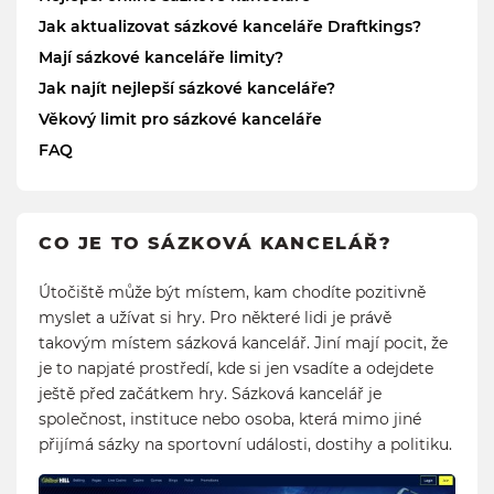
Jak aktualizovat sázkové kanceláře Draftkings?
Mají sázkové kanceláře limity?
Jak najít nejlepší sázkové kanceláře?
Věkový limit pro sázkové kanceláře
FAQ
CO JE TO SÁZKOVÁ KANCELÁŘ?
Útočiště může být místem, kam chodíte pozitivně
myslet a užívat si hry. Pro některé lidi je právě
takovým místem sázková kancelář. Jiní mají pocit, že
je to napjaté prostředí, kde si jen vsadíte a odejdete
ještě před začátkem hry. Sázková kancelář je
společnost, instituce nebo osoba, která mimo jiné
přijímá sázky na sportovní události, dostihy a politiku.