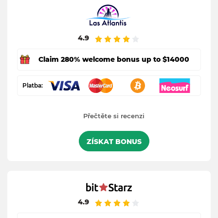
From:
To:
4.9
Rychlost výplaty
Claim 280% welcome bonus up to $14000
From:
To:
Platba:
Přečtěte si recenzi
ZÍSKAT BONUS
4.9