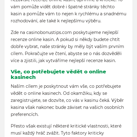
vám pomůže vidět dobré i špatné stránky těchto
kasin a pomůže vám to nejen k rychlému a snadnému
rozhodování, ale také k nejlepšímu výběru.
Zde na casinobonustips.com poskytujeme nejlepší
recenze online kasin. A pokud si někdy budete chtít
dobře vybrat, naše stránky by měly být vaším prvním
cílem. Pokračujte ve čtení, abyste se o nás dozvěděli
více a zjistili, jak vytváříme nejlepší recenze kasin.
Vše, co potřebujete vědět o online
kasinech
Naším cílem je poskytnout vám vše, co potřebujete
vědět o online kasinech. Od okamžiku, kdy se
zaregistrujete, se dozvíte, co vás v kasinu čeká. Výběr
kasina však nakonec bude záviset na vašich osobních
preferencích.
Přesto však existují některé kritické vlastnosti, které
musí každý hráč zvážit. Tyto faktory kriticky