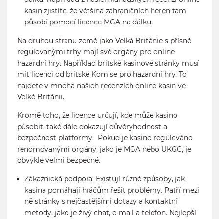
kasin zjistíte, že většina zahraničních heren tam
působí pomocí licence MGA na dálku.
Na druhou stranu země jako Velká Británie s přísně
regulovanými trhy mají své orgány pro online
hazardní hry. Například britské kasinové stránky musí
mít licenci od britské Komise pro hazardní hry. To
najdete v mnoha našich recenzích online kasin ve
Velké Británii.
Kromě toho, že licence určují, kde může kasino
působit, také dále dokazují důvěryhodnost a
bezpečnost platformy. Pokud je kasino regulováno
renomovanými orgány, jako je MGA nebo UKGC, je
obvykle velmi bezpečné.
Zákaznická podpora: Existují různé způsoby, jak
kasina pomáhají hráčům řešit problémy. Patří mezi
ně stránky s nejčastějšími dotazy a kontaktní
metody, jako je živý chat, e-mail a telefon. Nejlepší