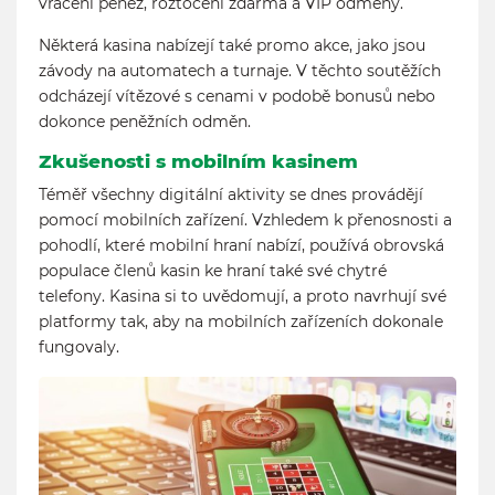
vrácení peněz, roztočení zdarma a VIP odměny.
Některá kasina nabízejí také promo akce, jako jsou
závody na automatech a turnaje. V těchto soutěžích
odcházejí vítězové s cenami v podobě bonusů nebo
dokonce peněžních odměn.
Zkušenosti s mobilním kasinem
Téměř všechny digitální aktivity se dnes provádějí
pomocí mobilních zařízení. Vzhledem k přenosnosti a
pohodlí, které mobilní hraní nabízí, používá obrovská
populace členů kasin ke hraní také své chytré
telefony. Kasina si to uvědomují, a proto navrhují své
platformy tak, aby na mobilních zařízeních dokonale
fungovaly.