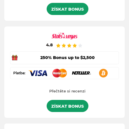
ZÍSKAT BONUS
4.8
250% Bonus up to $2,500
Platba:
Přečtěte si recenzi
ZÍSKAT BONUS