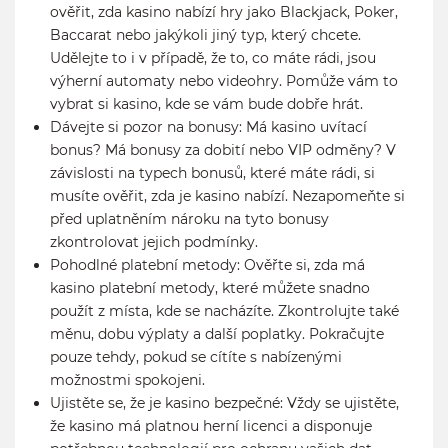
ověřit, zda kasino nabízí hry jako Blackjack, Poker,
Baccarat nebo jakýkoli jiný typ, který chcete.
Udělejte to i v případě, že to, co máte rádi, jsou
výherní automaty nebo videohry. Pomůže vám to
vybrat si kasino, kde se vám bude dobře hrát.
Dávejte si pozor na bonusy: Má kasino uvítací
bonus? Má bonusy za dobití nebo VIP odměny? V
závislosti na typech bonusů, které máte rádi, si
musíte ověřit, zda je kasino nabízí. Nezapomeňte si
před uplatněním nároku na tyto bonusy
zkontrolovat jejich podmínky.
Pohodlné platební metody: Ověřte si, zda má
kasino platební metody, které můžete snadno
použít z místa, kde se nacházíte. Zkontrolujte také
měnu, dobu výplaty a další poplatky. Pokračujte
pouze tehdy, pokud se cítíte s nabízenými
možnostmi spokojeni.
Ujistěte se, že je kasino bezpečné: Vždy se ujistěte,
že kasino má platnou herní licenci a disponuje