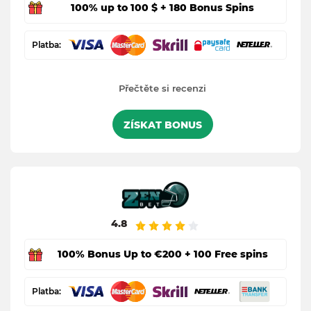
100% up to 100 $ + 180 Bonus Spins
Platba:
Přečtěte si recenzi
ZÍSKAT BONUS
4.8
100% Bonus Up to €200 + 100 Free spins
Platba: