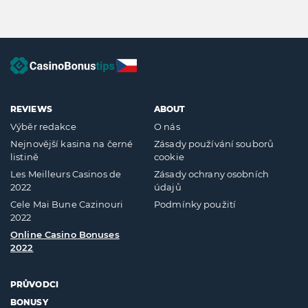
REVIEWS
ABOUT
Výběr redakce
O nás
Nejnovější kasina na černé
Zásady používání souborů
listině
cookie
Les Meilleurs Casinos de
Zásady ochrany osobních
2022
údajů
Cele Mai Bune Cazinouri
Podmínky použití
2022
Online Casino Bonuses
2022
PRŮVODCI
BONUSY