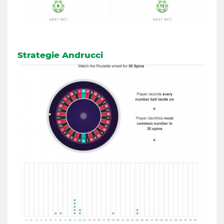
Strategie Andrucci