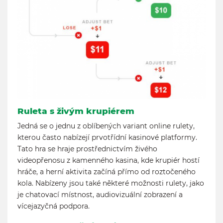
Ruleta s živým krupiérem
Jedná se o jednu z oblíbených variant online rulety,
kterou často nabízejí prvotřídní kasinové platformy.
Tato hra se hraje prostřednictvím živého
videopřenosu z kamenného kasina, kde krupiér hostí
hráče, a herní aktivita začíná přímo od roztočeného
kola. Nabízeny jsou také některé možnosti rulety, jako
je chatovací místnost, audiovizuální zobrazení a
vícejazyčná podpora.