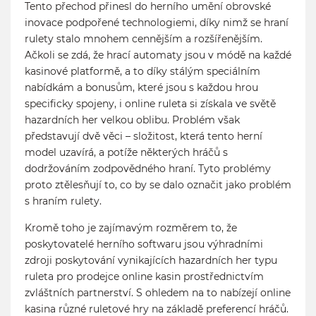
Tento přechod přinesl do herního umění obrovské
inovace podpořené technologiemi, díky nimž se hraní
rulety stalo mnohem cennějším a rozšířenějším.
Ačkoli se zdá, že hrací automaty jsou v módě na každé
kasinové platformě, a to díky stálým speciálním
nabídkám a bonusům, které jsou s každou hrou
specificky spojeny, i online ruleta si získala ve světě
hazardních her velkou oblibu. Problém však
představují dvě věci – složitost, která tento herní
model uzavírá, a potíže některých hráčů s
dodržováním zodpovědného hraní. Tyto problémy
proto ztělesňují to, co by se dalo označit jako problém
s hraním rulety.
Kromě toho je zajímavým rozměrem to, že
poskytovatelé herního softwaru jsou výhradními
zdroji poskytování vynikajících hazardních her typu
ruleta pro prodejce online kasin prostřednictvím
zvláštních partnerství. S ohledem na to nabízejí online
kasina různé ruletové hry na základě preferencí hráčů.