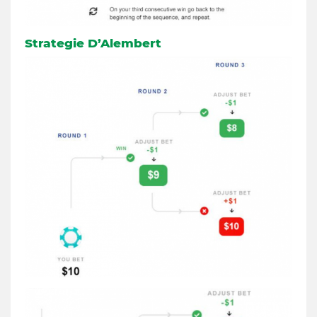
Strategie D’Alembert