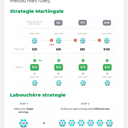
metodu hraní rulety.
Strategie Martingale
Labouchère strategie