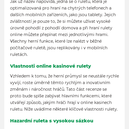
Jak už název napovídá, jedná se o ruletu, která je
optimalizovaná pro hraní na chytrých telefonech a
dalších mobilních zařízeních, jako jsou tablety. Jejich
zvláštností je pouze to, že si můžete užívat vysoké
úrovně pohodlí z pohodlí domova a při hraní rulety
online můžete přepínat mezi jednotlivými hrami.
Všechny herní funkce, které lze nalézt v běžné
počítačové ruletě, jsou replikovány i v mobilních
ruletách.
Vlastnosti online kasinové rulety
Vzhledem k tomu, že herní průmysl se neustále rychle
vyvíjí, roste úměrně těmto rychlým a inovativním
změnám i náročnost hráčů. Tato část recenze se
proto bude spíše zabývat hlavními funkcemi, které
utvářejí způsob, jakým hráči hrají v online kasinech
ruletu. Níže uvádíme některé klíčové vlastnosti rulety.
Hazardní ruleta s vysokou sázkou