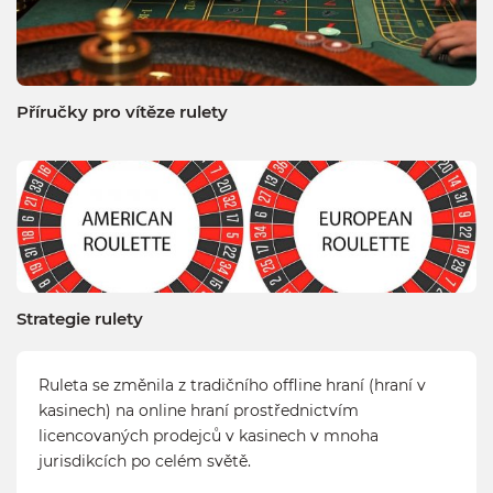
Příručky pro vítěze rulety
Strategie rulety
Ruleta se změnila z tradičního offline hraní (hraní v
kasinech) na online hraní prostřednictvím
licencovaných prodejců v kasinech v mnoha
jurisdikcích po celém světě.