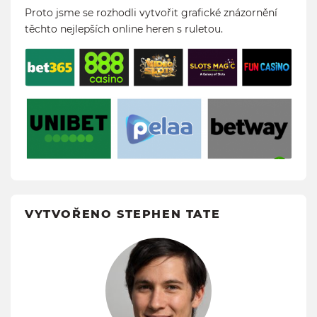
Proto jsme se rozhodli vytvořit grafické znázornění
těchto nejlepších online heren s ruletou.
VYTVOŘENO STEPHEN TATE