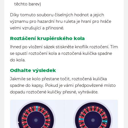
těchto barev)
Díky tomuto souboru číselných hodnot a jejich
významu pro hazardní hru ruleta je hraní pro hráče
velmi vzrušující a přínosné.
Roztáčení krupiérského kola
Ihned po vložení sázek stiskněte knoflík roztočení. Tím
se spustí roztočení kola a roztočená kulička spadne
do kola.
Odhalte výsledek
Jakmile se kolo přestane točit, roztočená kulička
spadne do kapsy. Pokud je vámi předpovězené místo
dopadu roztočené kuličky přesné, vyhráváte.