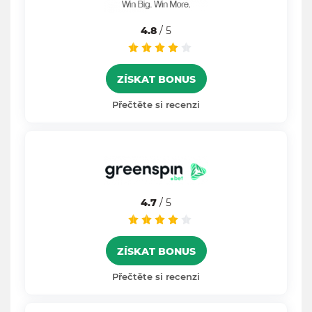
4.8
/ 5
ZÍSKAT BONUS
Přečtěte si recenzi
4.7
/ 5
ZÍSKAT BONUS
Přečtěte si recenzi