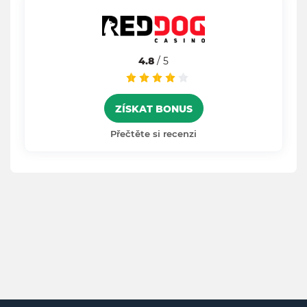
4.8
/ 5
ZÍSKAT BONUS
Přečtěte si recenzi