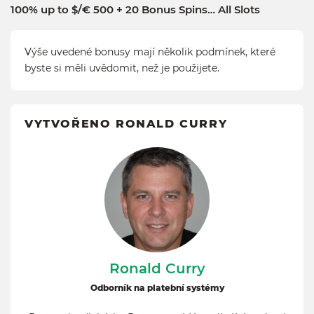
100% up to $/€ 500 + 20 Bonus Spins… All Slots
Výše uvedené bonusy mají několik podmínek, které
byste si měli uvědomit, než je použijete.
VYTVOŘENO RONALD CURRY
Ronald Curry
Odborník na platební systémy