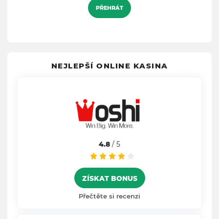
PŘEHRÁT
NEJLEPŠÍ ONLINE KASINA
4.8
/ 5
ZÍSKAT BONUS
Přečtěte si recenzi