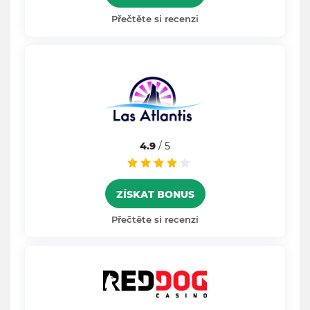
Přečtěte si recenzi
4.9
/ 5
ZÍSKAT BONUS
Přečtěte si recenzi