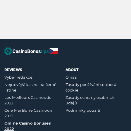
REVIEWS
ABOUT
Výběr redakce
O nás
Nejnovější kasina na černé
Zásady používání souborů
listině
cookie
Les Meilleurs Casinos de
Zásady ochrany osobních
2022
údajů
Cele Mai Bune Cazinouri
Podmínky použití
2022
Online Casino Bonuses
2022