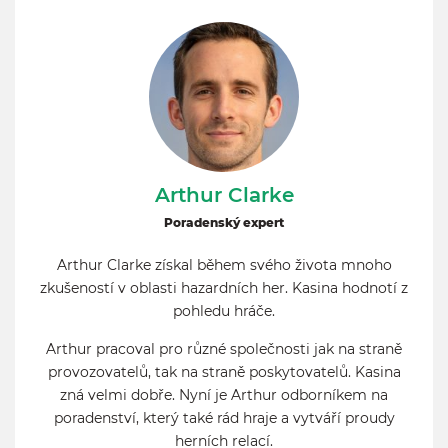
Arthur Clarke
Poradenský expert
Arthur Clarke získal během svého života mnoho
zkušeností v oblasti hazardních her. Kasina hodnotí z
pohledu hráče.
Arthur pracoval pro různé společnosti jak na straně
provozovatelů, tak na straně poskytovatelů. Kasina
zná velmi dobře. Nyní je Arthur odborníkem na
poradenství, který také rád hraje a vytváří proudy
herních relací.