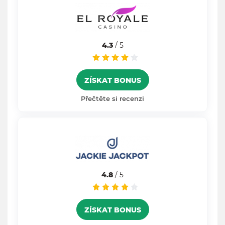
4.3
/ 5
ZÍSKAT BONUS
Přečtěte si recenzi
4.8
/ 5
ZÍSKAT BONUS