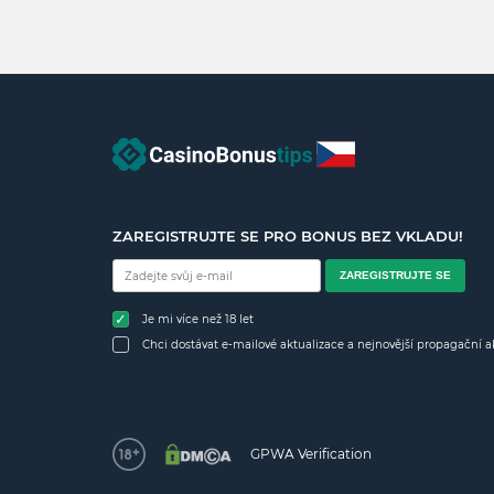
ZAREGISTRUJTE SE PRO BONUS BEZ VKLADU!
ZAREGISTRUJTE SE
Je mi více než 18 let
Chci dostávat e-mailové aktualizace a nejnovější propagační 
GPWA Verification