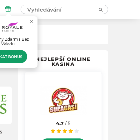
iny Zdarma Bеz
Vklаdu
SKAT BONUS
NEJLEPŠÍ ONLINE
KASINA
4.7
/ 5
s