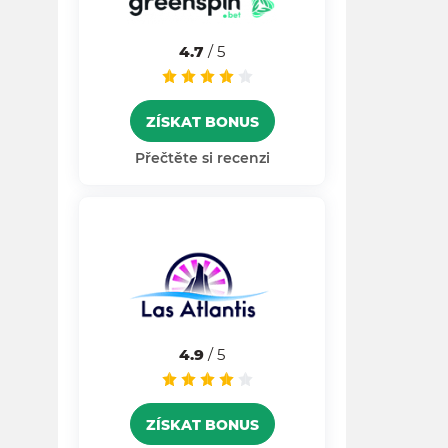
4.7
/ 5
ZÍSKAT BONUS
Přečtěte si recenzi
4.9
/ 5
ZÍSKAT BONUS