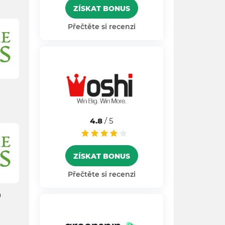
ZÍSKAT BONUS
Přečtěte si recenzi
4.8
/ 5
ZÍSKAT BONUS
Přečtěte si recenzi
0