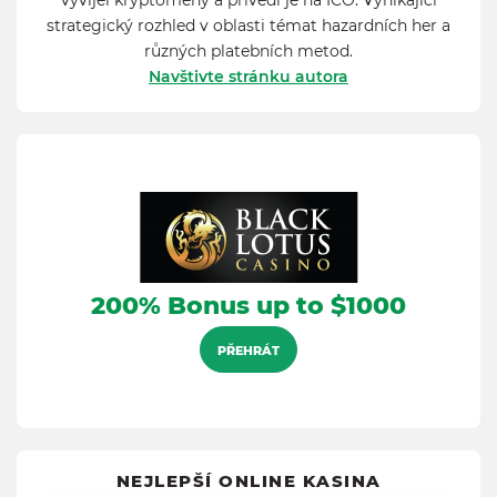
vyvíjel kryptoměny a přivedl je na ICO. Vynikající
strategický rozhled v oblasti témat hazardních her a
různých platebních metod.
Navštivte stránku autora
200% Bonus up to $1000
PŘEHRÁT
NEJLEPŠÍ ONLINE KASINA