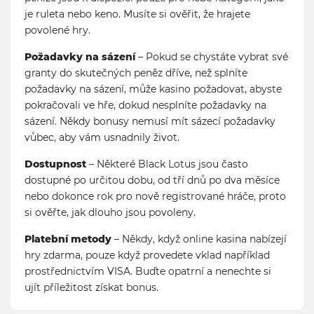
je ruleta nebo keno. Musíte si ověřit, že hrajete
povolené hry.
Požadavky na sázení
– Pokud se chystáte vybrat své
granty do skutečných peněz dříve, než splníte
požadavky na sázení, může kasino požadovat, abyste
pokračovali ve hře, dokud nesplníte požadavky na
sázení. Někdy bonusy nemusí mít sázecí požadavky
vůbec, aby vám usnadnily život.
Dostupnost
– Některé Black Lotus jsou často
dostupné po určitou dobu, od tří dnů po dva měsíce
nebo dokonce rok pro nově registrované hráče, proto
si ověřte, jak dlouho jsou povoleny.
Platební metody
– Někdy, když online kasina nabízejí
hry zdarma, pouze když provedete vklad například
prostřednictvím VISA. Buďte opatrní a nenechte si
ujít příležitost získat bonus.