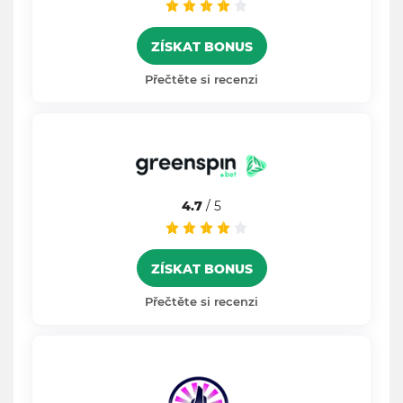
ZÍSKAT BONUS
Přečtěte si recenzi
4.7
/ 5
ZÍSKAT BONUS
Přečtěte si recenzi