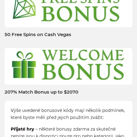
50 Free Spins on Cash Vegas
207% Match Bonus up to $2070
Výše uvedené bonusové kódy mají několik podmínek,
které byste měli před jejich použitím zvážit:
Přijaté hry
– některé bonusy zdarma za skutečné
peníze jsou k dispozici pouze pro nebo kategorii, jako