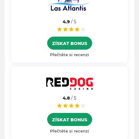
4.9
/ 5
ZÍSKAT BONUS
Přečtěte si recenzi
4.8
/ 5
ZÍSKAT BONUS
Přečtěte si recenzi