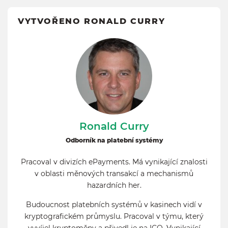
VYTVOŘENO RONALD CURRY
Ronald Curry
Odborník na platební systémy
Pracoval v divizích ePayments. Má vynikající znalosti
v oblasti měnových transakcí a mechanismů
hazardních her.
Budoucnost platebních systémů v kasinech vidí v
kryptografickém průmyslu. Pracoval v týmu, který