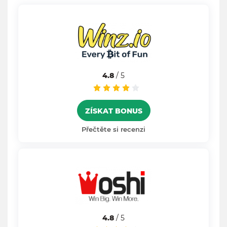
4.8
/ 5
ZÍSKAT BONUS
Přečtěte si recenzi
4.8
/ 5