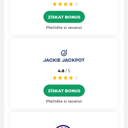
ZÍSKAT BONUS
Přečtěte si recenzi
4.8
/ 5
ZÍSKAT BONUS
Přečtěte si recenzi