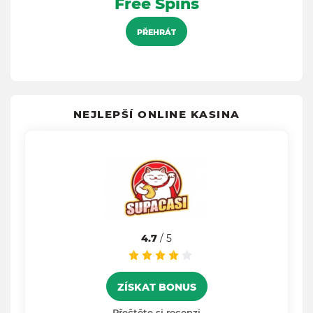
Free Spins
PŘEHRÁT
NEJLEPŠÍ ONLINE KASINA
4.7
/ 5
ZÍSKAT BONUS
Přečtěte si recenzi