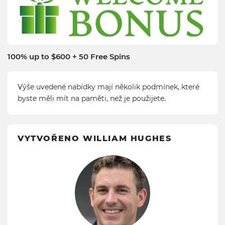
100% up to $600 + 50 Free Spins
Výše uvedené nabídky mají několik podmínek, které
byste měli mít na paměti, než je použijete.
VYTVOŘENO WILLIAM HUGHES