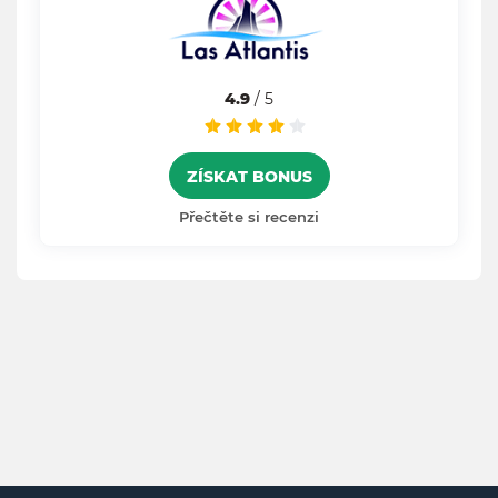
4.9
/ 5
ZÍSKAT BONUS
Přečtěte si recenzi