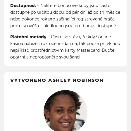
Dostupnost
– Některé bonusové kódy jsou často
dostupné po určitou dobu, od pár dní až po tři měsíce
nebo dokonce rok pro začínající registrované hráče,
proto si ověřte, jak dlouho jsou pro bonus dostupné.
Platební metody
– Často se stává, že když online
kasina nabízejí roztočení zdarma, tak pouze při vkladu
například prostřednictvím karty Mastercard. Buďte
opatrní a nepropásněte svou šanci.
VYTVOŘENO ASHLEY ROBINSON