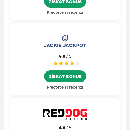
ZÍSKAT BONUS
Přečtěte si recenzi
4.8
/ 5
ZÍSKAT BONUS
Přečtěte si recenzi
4.8
/ 5