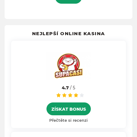
NEJLEPŠÍ ONLINE KASINA
4.7
/ 5
ZÍSKAT BONUS
Přečtěte si recenzi