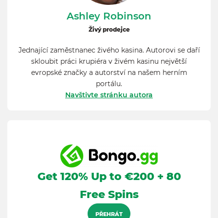
Ashley Robinson
Živý prodejce
Jednající zaměstnanec živého kasina. Autorovi se daří
skloubit práci krupiéra v živém kasinu největší
evropské značky a autorství na našem herním
portálu.
Navštivte stránku autora
Get 120% Up to €200 + 80
Free Spins
PŘEHRÁT