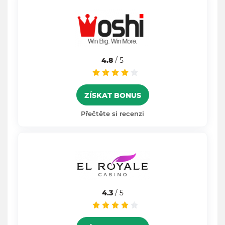
4.8
/ 5
ZÍSKAT BONUS
Přečtěte si recenzi
4.3
/ 5