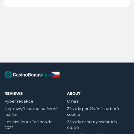
REVIEWS
ABOUT
Výběr redakce
O nás
Nejnovější kasina na černé
Zásady používání souborů
listině
cookie
Les Meilleurs Casinos de
Zásady ochrany osobních
2022
údajů