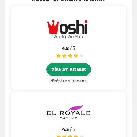
4.8
/ 5
ZÍSKAT BONUS
Přečtěte si recenzi
4.3
/ 5