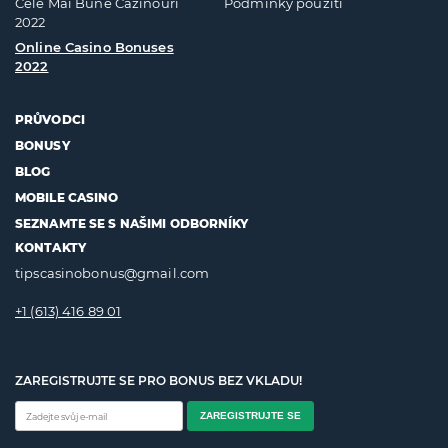
Cele Mai Bune Cazinouri
Podmínky použití
2022
Online Casino Bonuses
2022
PRŮVODCI
BONUSY
BLOG
MOBILE CASINO
SEZNAMTE SE S NAŠIMI ODBORNÍKY
KONTAKTY
tipscasinobonus@gmail.com
+1 (613) 416 89 01
ZAREGISTRUJTE SE PRO BONUS BEZ VKLADU!
ZAREGISTRUJTE SE