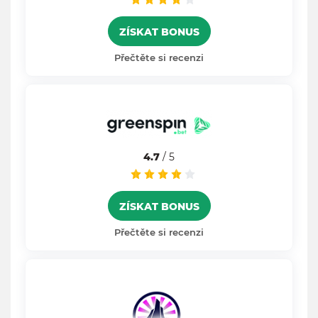
ZÍSKAT BONUS
Přečtěte si recenzi
4.7
/ 5
ZÍSKAT BONUS
Přečtěte si recenzi