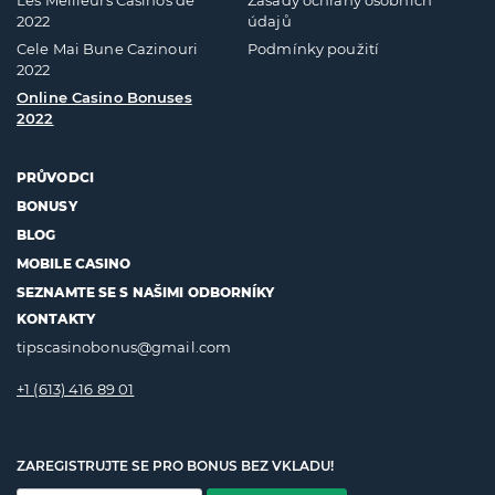
2022
údajů
Cele Mai Bune Cazinouri
Podmínky použití
2022
Online Casino Bonuses
2022
PRŮVODCI
BONUSY
BLOG
MOBILE CASINO
SEZNAMTE SE S NAŠIMI ODBORNÍKY
KONTAKTY
tipscasinobonus@gmail.com
+1 (613) 416 89 01
ZAREGISTRUJTE SE PRO BONUS BEZ VKLADU!