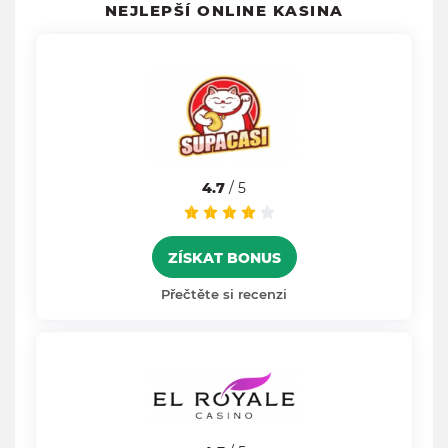
NEJLEPŠÍ ONLINE KASINA
4.7
/ 5
ZÍSKAT BONUS
Přečtěte si recenzi