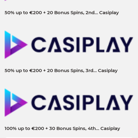
50% up to €200 + 20 Bonus Spins, 2nd… Casiplay
50% up to €200 + 20 Bonus Spins, 3rd… Casiplay
100% up to €200 + 30 Bonus Spins, 4th… Casiplay