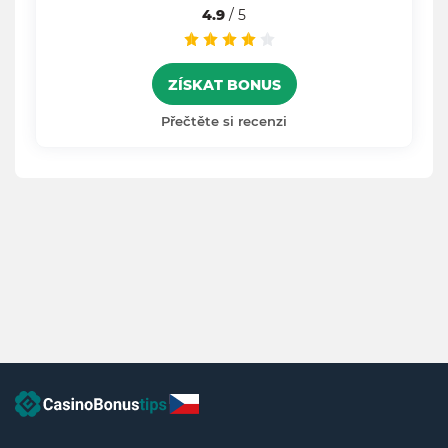
4.9
/ 5
ZÍSKAT BONUS
Přečtěte si recenzi