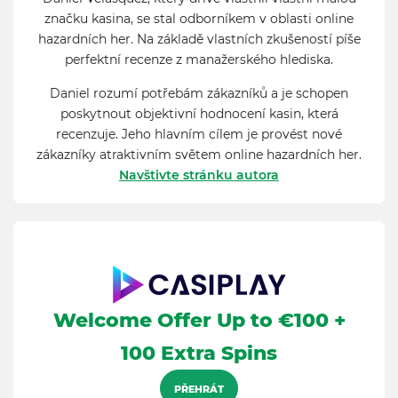
značku kasina, se stal odborníkem v oblasti online
hazardních her. Na základě vlastních zkušeností píše
perfektní recenze z manažerského hlediska.
Daniel rozumí potřebám zákazníků a je schopen
poskytnout objektivní hodnocení kasin, která
recenzuje. Jeho hlavním cílem je provést nové
zákazníky atraktivním světem online hazardních her.
Navštivte stránku autora
Welcome Offer Up to €100 +
100 Extra Spins
PŘEHRÁT