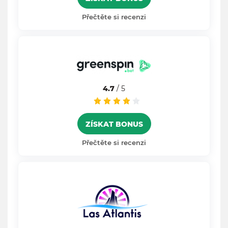
Přečtěte si recenzi
4.7
/ 5
ZÍSKAT BONUS
Přečtěte si recenzi