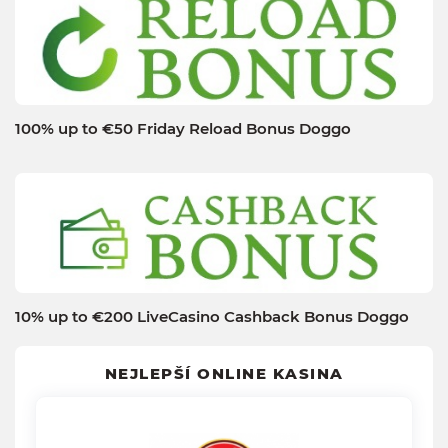
100% up to €50 Friday Reload Bonus Doggo
10% up to €200 LiveCasino Cashback Bonus Doggo
NEJLEPŠÍ ONLINE KASINA