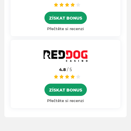
ZÍSKAT BONUS
Přečtěte si recenzi
4.8
/ 5
ZÍSKAT BONUS
Přečtěte si recenzi