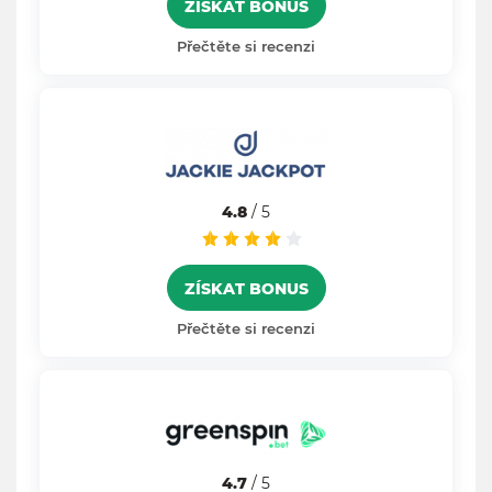
ZÍSKAT BONUS
Přečtěte si recenzi
4.8
/ 5
ZÍSKAT BONUS
Přečtěte si recenzi
4.7
/ 5