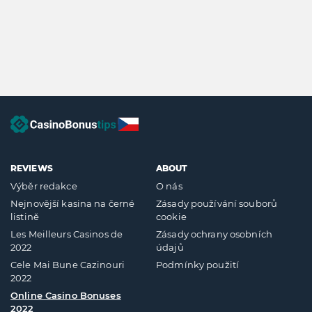
REVIEWS
ABOUT
Výběr redakce
O nás
Nejnovější kasina na černé
Zásady používání souborů
listině
cookie
Les Meilleurs Casinos de
Zásady ochrany osobních
2022
údajů
Cele Mai Bune Cazinouri
Podmínky použití
2022
Online Casino Bonuses
2022