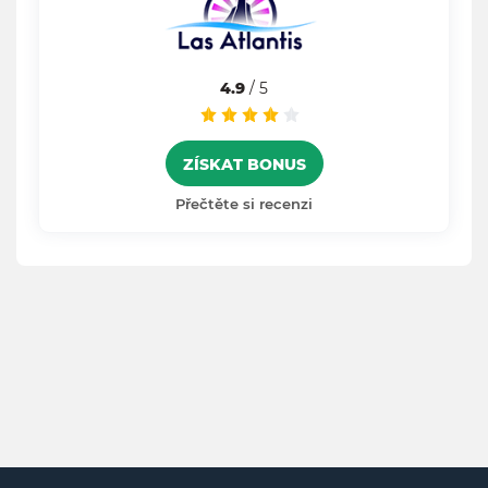
4.9
/ 5
ZÍSKAT BONUS
Přečtěte si recenzi