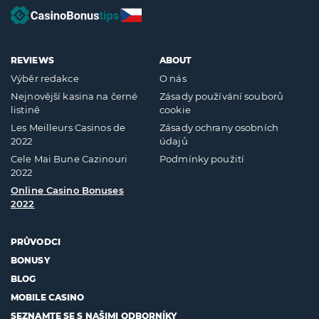
REVIEWS
ABOUT
Výběr redakce
O nás
Nejnovější kasina na černé
Zásady používání souborů
listině
cookie
Les Meilleurs Casinos de
Zásady ochrany osobních
2022
údajů
Cele Mai Bune Cazinouri
Podmínky použití
2022
Online Casino Bonuses
2022
PRŮVODCI
BONUSY
BLOG
MOBILE CASINO
SEZNAMTE SE S NAŠIMI ODBORNÍKY