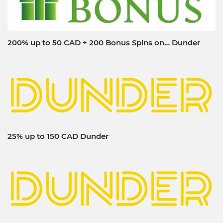
200% up to 50 CAD + 200 Bonus Spins on… Dunder
25% up to 150 CAD Dunder