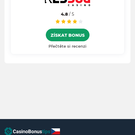
4.8
/ 5
ZÍSKAT BONUS
Přečtěte si recenzi