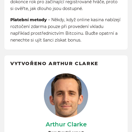
dokonce rok pro začínající registrované hráče, proto
si ověřte, jak dlouho jsou dostupné.
Platební metody
– Někdy, když online kasina nabízejí
roztočení zdarma pouze při provedení vkladu
například prostřednictvím Bitcoinu. Buďte opatrní a
nenechte si ujít šanci získat bonus.
VYTVOŘENO ARTHUR CLARKE
Arthur Clarke