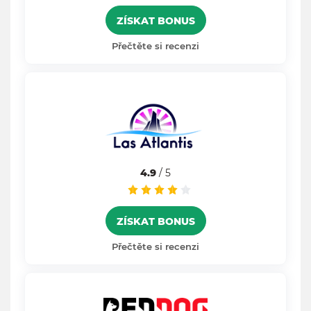
ZÍSKAT BONUS
Přečtěte si recenzi
4.9
/ 5
ZÍSKAT BONUS
Přečtěte si recenzi