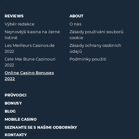
REVIEWS
ABOUT
Výběr redakce
O nás
Nejnovější kasina na černé
Zásady používání souborů
listině
cookie
Les Meilleurs Casinos de
Zásady ochrany osobních
2022
údajů
Cele Mai Bune Cazinouri
Podmínky použití
2022
Online Casino Bonuses
2022
PRŮVODCI
BONUSY
BLOG
MOBILE CASINO
SEZNAMTE SE S NAŠIMI ODBORNÍKY
KONTAKTY