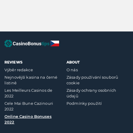
REVIEWS
ABOUT
Výběr redakce
O nás
Nejnovější kasina na černé
Zásady používání souborů
listině
cookie
Les Meilleurs Casinos de
Zásady ochrany osobních
2022
údajů
Cele Mai Bune Cazinouri
Podmínky použití
2022
Online Casino Bonuses
2022