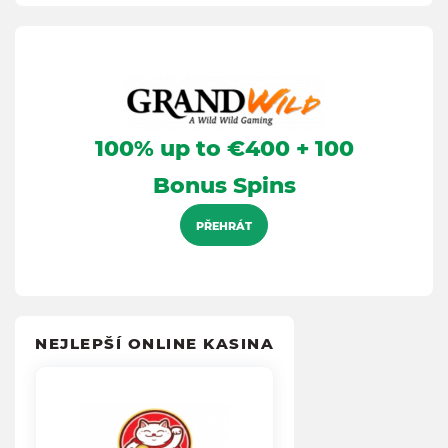
100% up to €400 + 100
Bonus Spins
PŘEHRÁT
NEJLEPŠÍ ONLINE KASINA