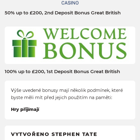
50% up to £200, 2nd Deposit Bonus Great British
100% up to £200, 1st Deposit Bonus Great British
Výše uvedené bonusy mají několik podmínek, které
byste měli mít před jejich použitím na paměti:
Hry přijímají
VYTVOŘENO STEPHEN TATE