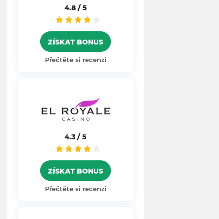
4.8
/ 5
ZÍSKAT BONUS
Přečtěte si recenzi
4.3
/ 5
ZÍSKAT BONUS
Přečtěte si recenzi