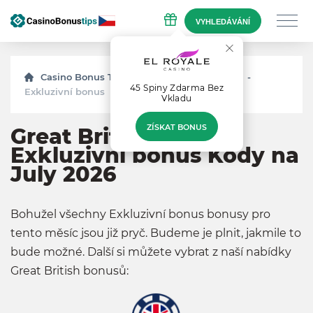
VYHLEDÁVÁNÍ
Casino Bonus Tips
Bonusy
Great British
45 Spiny Zdarma Bеz
Exkluzivní bonus
Vklаdu
ZÍSKAT BONUS
Great British Kasino
Exkluzivní bonus Kódy na
July 2026
Bohužel všechny Exkluzivní bonus bonusy pro
tento měsíc jsou již pryč. Budeme je plnit, jakmile to
bude možné. Další si můžete vybrat z naší nabídky
Great British bonusů: