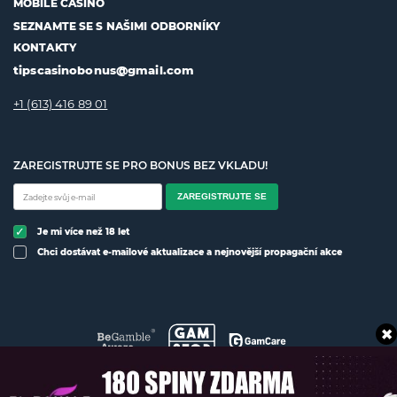
MOBILE CASINO
SEZNAMTE SE S NAŠIMI ODBORNÍKY
KONTAKTY
tipscasinobonus@gmail.com
+1 (613) 416 89 01
ZAREGISTRUJTE SE PRO BONUS BEZ VKLADU!
ZAREGISTRUJTE SE
Je mi více než 18 let
Chci dostávat e-mailové aktualizace a nejnovější propagační akce
GPWA Verification