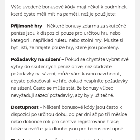
Výše uvedené bonusové kódy mají několik podmínek,
které byste měli mít na paměti, než je použijete:
Přijímané hry
– Některé bonusy zdarma za skutečné
peníze jsou k dispozici pouze pro určitou hru nebo
kategorii, například ruletu nebo stolní hry. Musíte si
být jisti, že hrajete pouze hry, které jsou povoleny.
Požadavky na sázení
– Pokud se chystáte vybrat své
výhry do skutečných peněz dříve, než obdržíte
požadavky na sázení, může vám kasino navrhnout,
abyste pokračovali ve hře, dokud nesplníte požadavky
na sázení. Často se může stát, že bonusy vůbec
nevyžadují sázecí požadavky, aby byly užitečné.
Dostupnost
– Některé bonusové kódy jsou často k
dispozici po určitou dobu, od pár dní až po tři měsíce
nebo dokonce rok pro čerstvě registrované hráče,
takže si ověřte, jak dlouho jsou pro bonus dostupné.