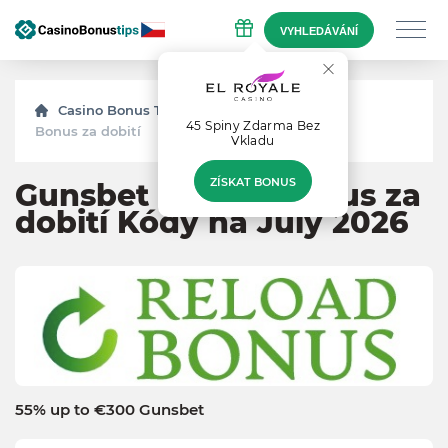
VYHLEDÁVÁNÍ
Casino Bonus Tips
Bonusy
Gunsbet
45 Spiny Zdarma Bеz
Bonus za dobití
Vklаdu
ZÍSKAT BONUS
Gunsbet Kasino Bonus za
dobití Kódy na July 2026
55% up to €300 Gunsbet