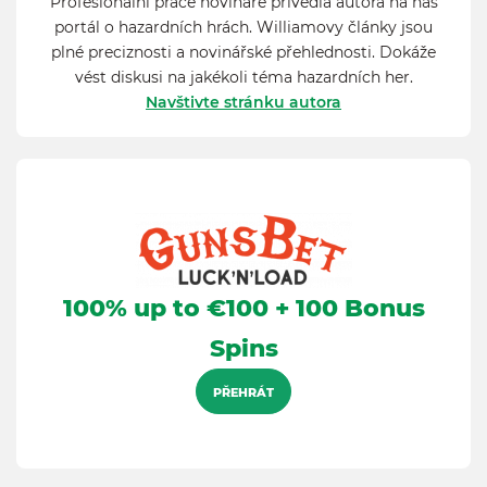
Profesionální práce novináře přivedla autora na náš
portál o hazardních hrách. Williamovy články jsou
plné preciznosti a novinářské přehlednosti. Dokáže
vést diskusi na jakékoli téma hazardních her.
Navštivte stránku autora
100% up to €100 + 100 Bonus
Spins
PŘEHRÁT