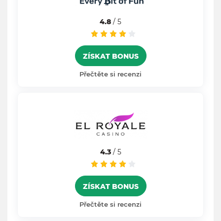
4.8
/ 5
ZÍSKAT BONUS
Přečtěte si recenzi
4.3
/ 5
ZÍSKAT BONUS
Přečtěte si recenzi