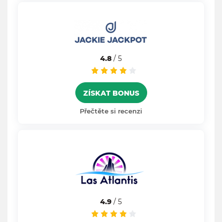
4.8
/ 5
ZÍSKAT BONUS
Přečtěte si recenzi
4.9
/ 5