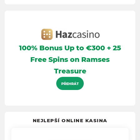
100% Bonus Up to €300 + 25
Free Spins on Ramses
Treasure
PŘEHRÁT
NEJLEPŠÍ ONLINE KASINA