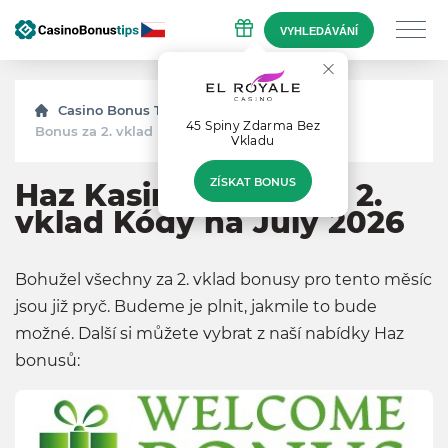
VYHLEDÁVÁNÍ
Casino Bonus Tips
Bonusy
Haz
45 Spiny Zdarma Bеz
Bonus za 2. vklad
Vklаdu
ZÍSKAT BONUS
Haz Kasino Bonus za 2.
vklad Kódy na July 2026
Bohužel všechny za 2. vklad bonusy pro tento měsíc
jsou již pryč. Budeme je plnit, jakmile to bude
možné. Další si můžete vybrat z naší nabídky Haz
bonusů: