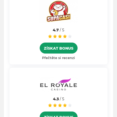
4.7
/ 5
ZÍSKAT BONUS
Přečtěte si recenzi
4.3
/ 5