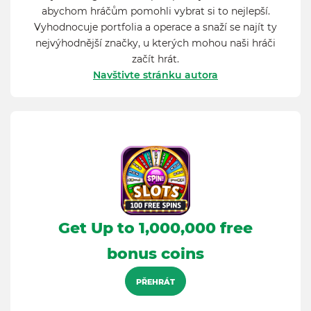
abychom hráčům pomohli vybrat si to nejlepší.
Vyhodnocuje portfolia a operace a snaží se najít ty
nejvýhodnější značky, u kterých mohou naši hráči
začít hrát.
Navštivte stránku autora
Get Up to 1,000,000 free
bonus coins
PŘEHRÁT