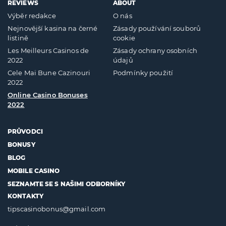
REVIEWS
ABOUT
Výběr redakce
O nás
Nejnovější kasina na černé
Zásady používání souborů
listině
cookie
Les Meilleurs Casinos de
Zásady ochrany osobních
2022
údajů
Cele Mai Bune Cazinouri
Podmínky použití
2022
Online Casino Bonuses
2022
PRŮVODCI
BONUSY
BLOG
MOBILE CASINO
SEZNAMTE SE S NAŠIMI ODBORNÍKY
KONTAKTY
tipscasinobonus@gmail.com