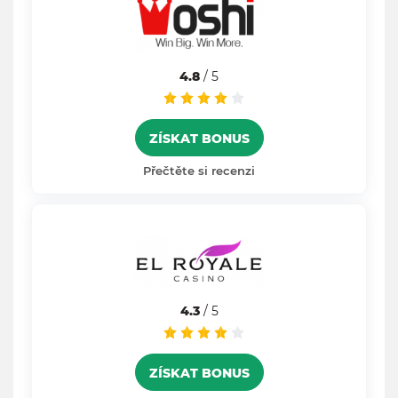
4.8
/ 5
ZÍSKAT BONUS
Přečtěte si recenzi
4.3
/ 5
ZÍSKAT BONUS