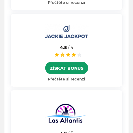
Přečtěte si recenzi
4.8
/ 5
ZÍSKAT BONUS
Přečtěte si recenzi