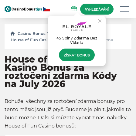
VYHLEDÁVÁNÍ
Casino Bonus Tips
Bonusy
45 Spiny Zdarma Bеz
House of Fun Casino
Bonus za roztočení zdarma
Vklаdu
ZÍSKAT BONUS
House of Fun Casino
Kasino Bonus za
roztočení zdarma Kódy
na July 2026
Bohužel všechny za roztočení zdarma bonusy pro
tento měsíc jsou již pryč. Budeme je plnit, jakmile to
bude možné. Další si můžete vybrat z naší nabídky
House of Fun Casino bonusů: