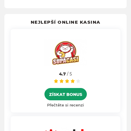
NEJLEPŠÍ ONLINE KASINA
4.7
/ 5
ZÍSKAT BONUS
Přečtěte si recenzi