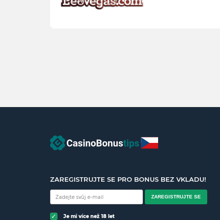
ZAREGISTRUJTE SE PRO BONUS BEZ VKLADU!
ZAREGISTRUJTE SE
Je mi více než 18 let