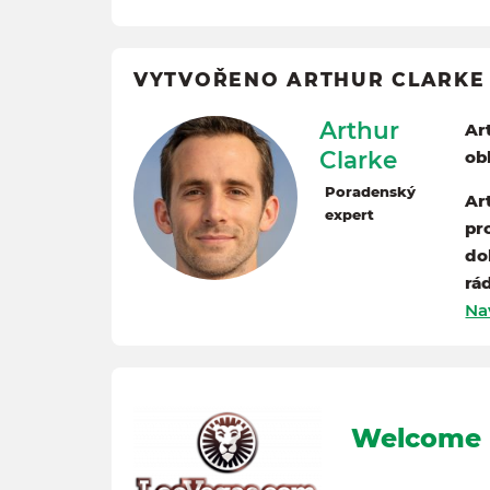
VYTVOŘENO ARTHUR CLARKE
Arthur
Ar
Clarke
ob
Poradenský
Ar
expert
pr
do
rá
Na
Welcome b