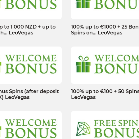
p to 1,000 NZD + up to
100% up to €1000 + 25 Bo
sh… LeoVegas
Spins on… LeoVegas
us Spins (after deposit
100% up to €100 + 50 Spin
K) LeoVegas
LeoVegas