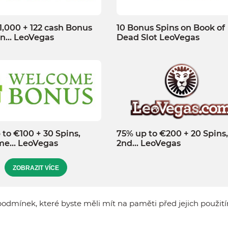
1,000 + 122 cash Bonus
10 Bonus Spins on Book of
on… LeoVegas
Dead Slot LeoVegas
to €100 + 30 Spins,
75% up to €200 + 20 Spins,
me… LeoVegas
2nd… LeoVegas
ZOBRAZIT VÍCE
dmínek, které byste měli mít na paměti před jejich použit