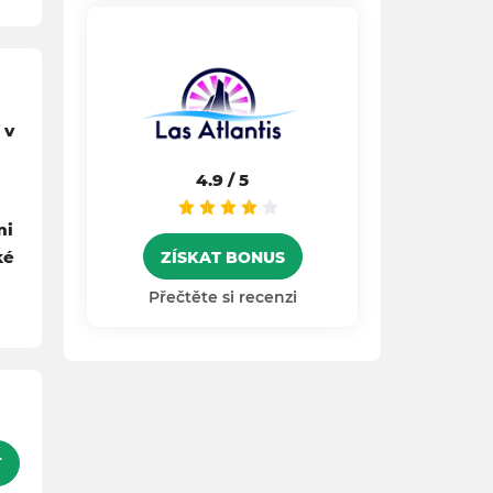
 v
4.9
/ 5
mi
ké
ZÍSKAT BONUS
Přečtěte si recenzi
T