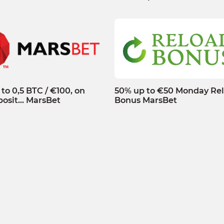
to 0,5 BTC / €100, on
50% up to €50 Monday Re
posit… MarsBet
Bonus MarsBet