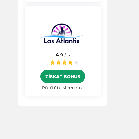
4.9
/ 5
ZÍSKAT BONUS
Přečtěte si recenzi