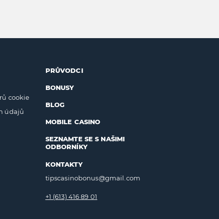
PRŮVODCI
BONUSY
rů cookie
BLOG
h údajů
MOBILE CASINO
SEZNAMTE SE S NAŠIMI
ODBORNÍKY
KONTAKTY
tipscasinobonus@gmail.com
+1 (613) 416 89 01