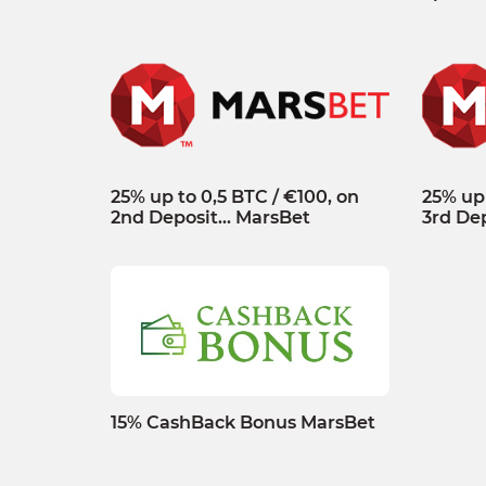
25% up to 0,5 BTC / €100, on
25% up 
2nd Deposit… MarsBet
3rd De
15% CashBack Bonus MarsBet