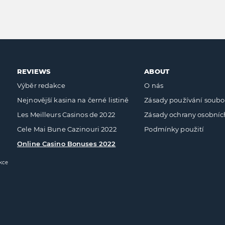
REVIEWS
ABOUT
Výběr redakce
O nás
Nejnovější kasina na černé listině
Zásady používání soubo
Les Meilleurs Casinos de 2022
Zásady ochrany osobníc
Cele Mai Bune Cazinouri 2022
Podmínky použití
Online Casino Bonuses 2022
akce