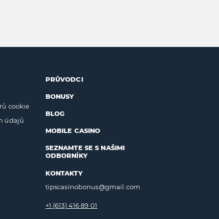
PRŮVODCI
BONUSY
rů cookie
BLOG
h údajů
MOBILE CASINO
SEZNAMTE SE S NAŠIMI
ODBORNÍKY
KONTAKTY
tipscasinobonus@gmail.com
+1 (613) 416 89 01