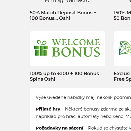
50% Match Deposit Bonus +
150% M
100 Bonus… Oshi
50 Bon
100% up to €100 + 100 Bonus
Exclus
Spins Oshi
Free S
Výše uvedené nabídky mají několik podmínek
Přijaté hry
– Některé bonusy zdarma za skut
například pro hrací automaty nebo keno. Musí
Požadavky na sázení
– Pokud se chystáte v