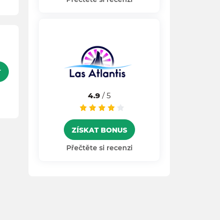
T
4.9
/ 5
ZÍSKAT BONUS
Přečtěte si recenzi