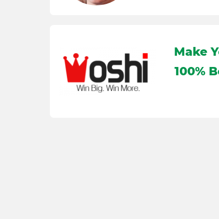
Make Yo
100% B