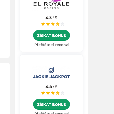
4.3
/ 5
ZÍSKAT BONUS
Přečtěte si recenzi
4.8
/ 5
ZÍSKAT BONUS
Přečtěte si recenzi