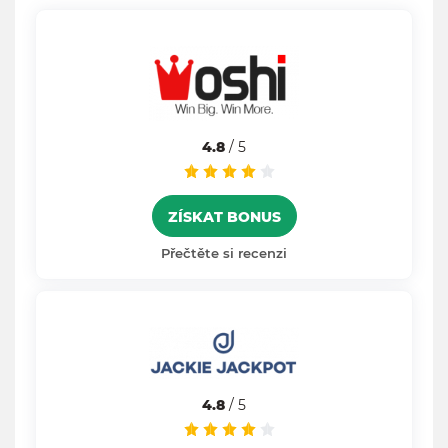
4.8
/ 5
ZÍSKAT BONUS
Přečtěte si recenzi
4.8
/ 5