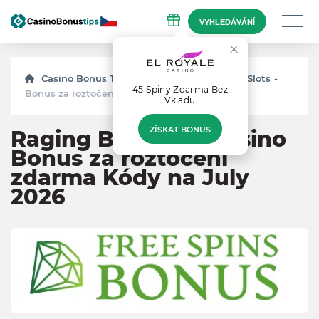
VYHLEDÁVÁNÍ
Casino Bonus Tips
Bonusy
Raging Bull Slots
45 Spiny Zdarma Bеz
Bonus za roztočení zdarma
Vklаdu
ZÍSKAT BONUS
Raging Bull Slots Kasino
Bonus za roztočení
zdarma Kódy na July
2026