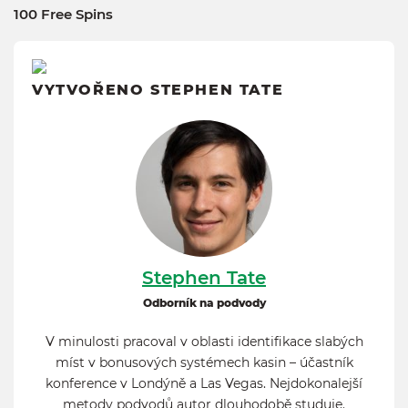
100 Free Spins
VYTVOŘENO STEPHEN TATE
Stephen Tate
Odborník na podvody
V minulosti pracoval v oblasti identifikace slabých
míst v bonusových systémech kasin – účastník
konference v Londýně a Las Vegas. Nejdokonalejší
metody podvodů autor dlouhodobě studuje.