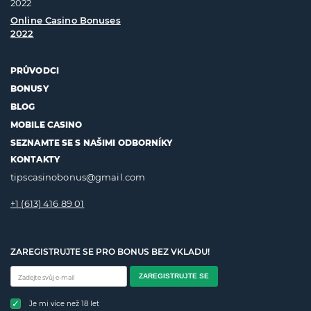
2022
Online Casino Bonuses
2022
PRŮVODCI
BONUSY
BLOG
MOBILE CASINO
SEZNAMTE SE S NAŠIMI ODBORNÍKY
KONTAKTY
tipscasinobonus@gmail.com
+1 (613) 416 89 01
ZAREGISTRUJTE SE PRO BONUS BEZ VKLADU!
ZAREGISTRUJTE SE
Je mi více než 18 let