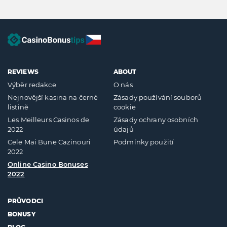
REVIEWS
ABOUT
Výběr redakce
O nás
Nejnovější kasina na černé
Zásady používání souborů
listině
cookie
Les Meilleurs Casinos de
Zásady ochrany osobních
2022
údajů
Cele Mai Bune Cazinouri
Podmínky použití
2022
Online Casino Bonuses
2022
PRŮVODCI
BONUSY