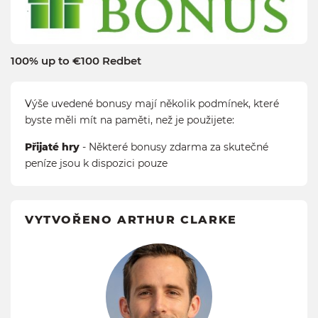
100% up to €100 Redbet
Výše uvedené bonusy mají několik podmínek, které
byste měli mít na paměti, než je použijete:
Přijaté hry
- Některé bonusy zdarma za skutečné
peníze jsou k dispozici pouze
VYTVOŘENO ARTHUR CLARKE