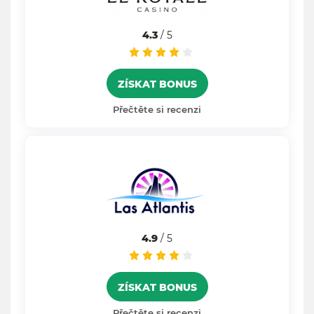
4.3
/ 5
ZÍSKAT BONUS
Přečtěte si recenzi
4.9
/ 5
ZÍSKAT BONUS
Přečtěte si recenzi