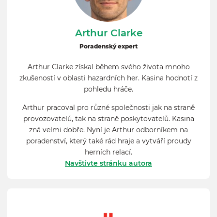
Arthur Clarke
Poradenský expert
Arthur Clarke získal během svého života mnoho
zkušeností v oblasti hazardních her. Kasina hodnotí z
pohledu hráče.
Arthur pracoval pro různé společnosti jak na straně
provozovatelů, tak na straně poskytovatelů. Kasina
zná velmi dobře. Nyní je Arthur odborníkem na
poradenství, který také rád hraje a vytváří proudy
herních relací.
Navštivte stránku autora