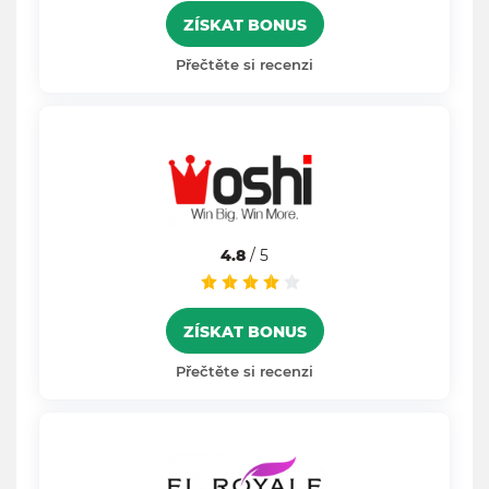
ZÍSKAT BONUS
Přečtěte si recenzi
4.8
/ 5
ZÍSKAT BONUS
Přečtěte si recenzi