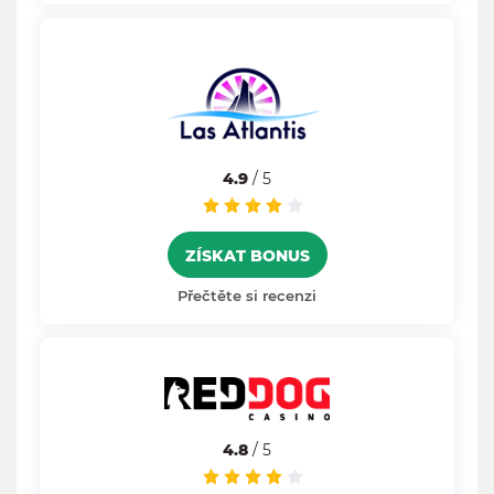
4.9
/ 5
ZÍSKAT BONUS
Přečtěte si recenzi
4.8
/ 5