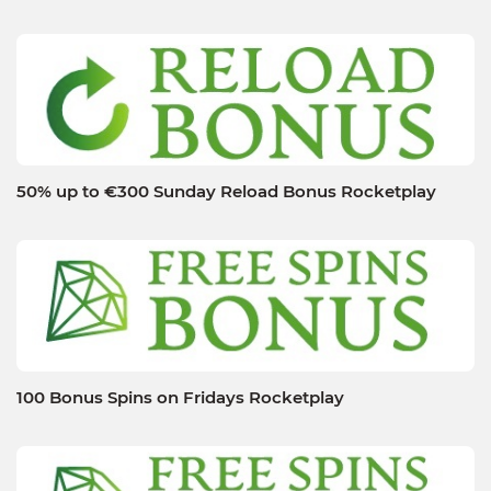
50% up to €300 Sunday Reload Bonus Rocketplay
100 Bonus Spins on Fridays Rocketplay