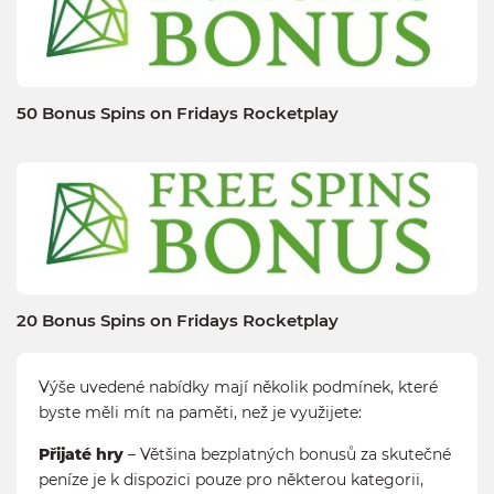
50 Bonus Spins on Fridays Rocketplay
20 Bonus Spins on Fridays Rocketplay
Výše uvedené nabídky mají několik podmínek, které
byste měli mít na paměti, než je využijete:
Přijaté hry
– Většina bezplatných bonusů za skutečné
peníze je k dispozici pouze pro některou kategorii,