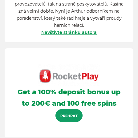
provozovatelů, tak na straně poskytovatelů. Kasina
zná velmi dobře. Nyní je Arthur odborníkem na
poradenství, který také rád hraje a vytváří proudy
herních relací.
Navštivte stránku autora
Get a 100% deposit bonus up
to 200€ and 100 free spins
PŘEHRÁT