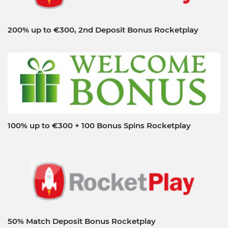
200% up to €300, 2nd Deposit Bonus Rocketplay
100% up to €300 + 100 Bonus Spins Rocketplay
50% Match Deposit Bonus Rocketplay