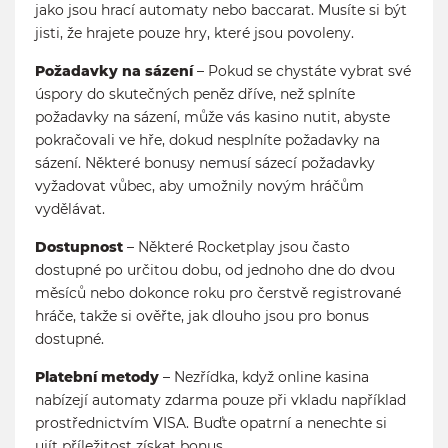
jako jsou hrací automaty nebo baccarat. Musíte si být
jisti, že hrajete pouze hry, které jsou povoleny.
Požadavky na sázení
– Pokud se chystáte vybrat své
úspory do skutečných peněz dříve, než splníte
požadavky na sázení, může vás kasino nutit, abyste
pokračovali ve hře, dokud nesplníte požadavky na
sázení. Některé bonusy nemusí sázecí požadavky
vyžadovat vůbec, aby umožnily novým hráčům
vydělávat.
Dostupnost
– Některé Rocketplay jsou často
dostupné po určitou dobu, od jednoho dne do dvou
měsíců nebo dokonce roku pro čerstvě registrované
hráče, takže si ověřte, jak dlouho jsou pro bonus
dostupné.
Platební metody
– Nezřídka, když online kasina
nabízejí automaty zdarma pouze při vkladu například
prostřednictvím VISA. Buďte opatrní a nenechte si
ujít příležitost získat bonus.