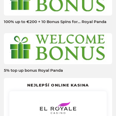
100% up to €200 + 10 Bonus Spins for… Royal Panda
5% top up bonus Royal Panda
NEJLEPŠÍ ONLINE KASINA