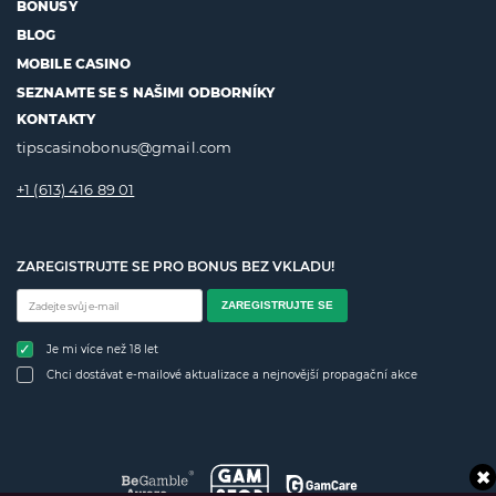
BONUSY
BLOG
MOBILE CASINO
SEZNAMTE SE S NAŠIMI ODBORNÍKY
KONTAKTY
tipscasinobonus@gmail.com
+1 (613) 416 89 01
ZAREGISTRUJTE SE PRO BONUS BEZ VKLADU!
ZAREGISTRUJTE SE
Je mi více než 18 let
Chci dostávat e-mailové aktualizace a nejnovější propagační akce