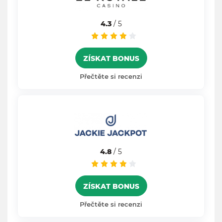
4.3
/ 5
ZÍSKAT BONUS
Přečtěte si recenzi
4.8
/ 5
ZÍSKAT BONUS
Přečtěte si recenzi