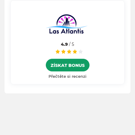
4.9
/ 5
ZÍSKAT BONUS
Přečtěte si recenzi