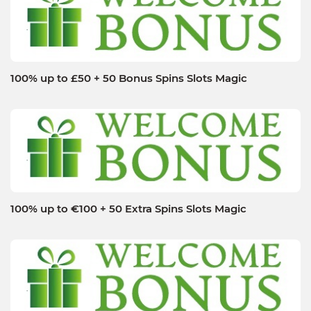
100% up to £50 + 50 Bonus Spins Slots Magic
100% up to €100 + 50 Extra Spins Slots Magic