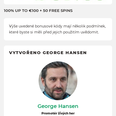
100% UP TO €100 + 50 FREE SPINS
Výše uvedené bonusové kódy mají několik podmínek,
které byste si měli před jejich použitím uvědomit.
VYTVOŘENO GEORGE HANSEN
George Hansen
Promotér živých her