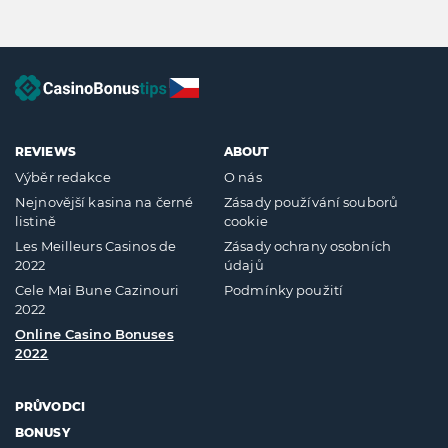
REVIEWS
ABOUT
Výběr redakce
O nás
Nejnovější kasina na černé
Zásady používání souborů
listině
cookie
Les Meilleurs Casinos de
Zásady ochrany osobních
2022
údajů
Cele Mai Bune Cazinouri
Podmínky použití
2022
Online Casino Bonuses
2022
PRŮVODCI
BONUSY