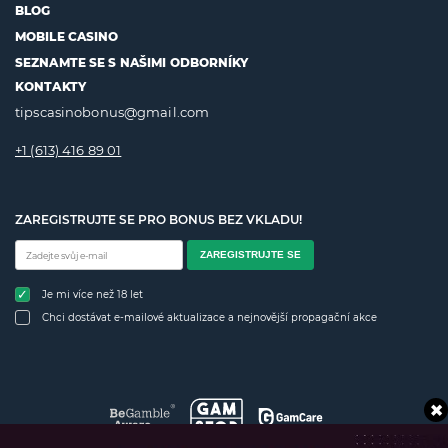
BLOG
MOBILE CASINO
SEZNAMTE SE S NAŠIMI ODBORNÍKY
KONTAKTY
tipscasinobonus@gmail.com
+1 (613) 416 89 01
ZAREGISTRUJTE SE PRO BONUS BEZ VKLADU!
ZAREGISTRUJTE SE
Je mi více než 18 let
Chci dostávat e-mailové aktualizace a nejnovější propagační akce