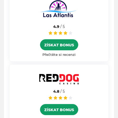
4.9
/ 5
ZÍSKAT BONUS
Přečtěte si recenzi
4.8
/ 5
ZÍSKAT BONUS