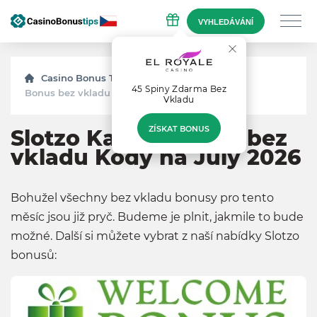
VYHLEDÁVÁNÍ
Casino Bonus Tips
Bonusy
Slotzo
45 Spiny Zdarma Bеz
Bonus bez vkladu
Vklаdu
ZÍSKAT BONUS
Slotzo Kasino Bonus bez
vkladu Kódy na July 2026
Bohužel všechny bez vkladu bonusy pro tento
měsíc jsou již pryč. Budeme je plnit, jakmile to bude
možné. Další si můžete vybrat z naší nabídky Slotzo
bonusů: