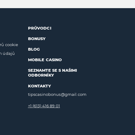
PRŮVODCI
BONUSY
rů cookie
BLOG
h údajů
MOBILE CASINO
SEZNAMTE SE S NAŠIMI
ODBORNÍKY
KONTAKTY
tipscasinobonus@gmail.com
+1 (613) 416 89 01