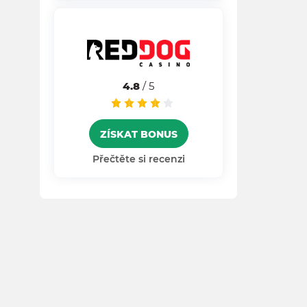
4.8
/ 5
ZÍSKAT BONUS
Přečtěte si recenzi