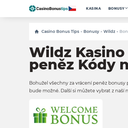
KASINA
BONUSY
Casino Bonus Tips
Bonusy
Wildz
Bon
Wildz Kasino
peněz Kódy n
Bohužel všechny za vrácení peněz bonusy pro
bude možné. Další si můžete vybrat z naší