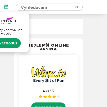
iny Zdarma Bеz
Vklаdu
SKAT BONUS
NEJLEPŠÍ ONLINE
KASINA
4.8
/ 5