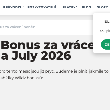
PRŮVODCI
POSKYTOVATELÉ
PLATBY
BLOG
SLOTY
us za vrácení peněz
45 Sp
 Bonus za vrácení
ZÍ
a July 2026
 tento měsíc jsou již pryč. Budeme je plnit, jakmile to
 nabídky Wildz bonusů: