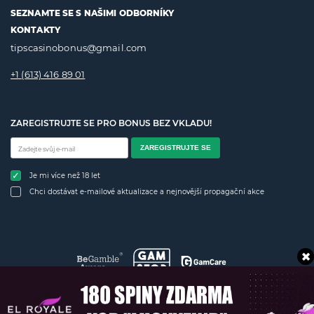
SEZNAMTE SE S NAŠIMI ODBORNÍKY
KONTAKTY
tipscasinobonus@gmail.com
+1 (613) 416 89 01
ZAREGISTRUJTE SE PRO BONUS BEZ VKLADU!
ZAREGISTRUJTE SE
Je mi více než 18 let
Chci dostávat e-mailové aktualizace a nejnovější propagační akce
GPWA Verification