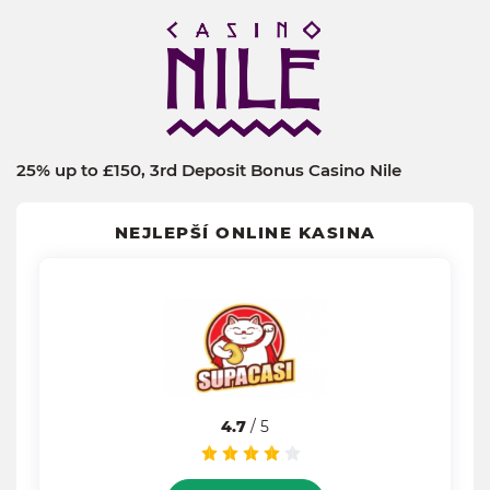
Celková funkčnost
From:
To:
Maximální výplata
25% up to £150, 3rd Deposit Bonus Casino Nile
From:
To:
NEJLEPŠÍ ONLINE KASINA
4.7
/ 5