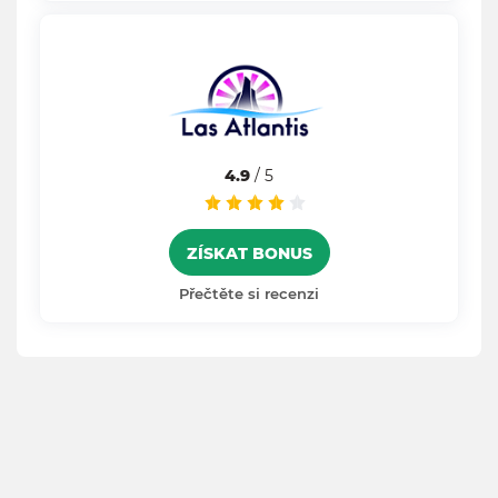
4.9
/ 5
ZÍSKAT BONUS
Přečtěte si recenzi