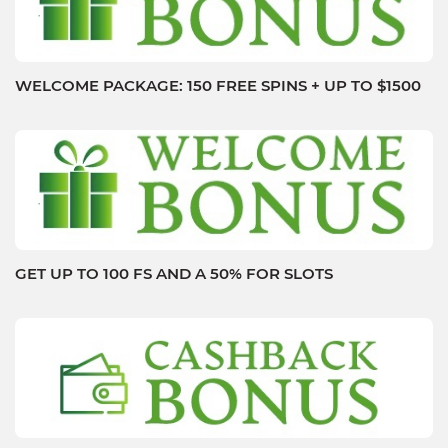
WELCOME PACKAGE: 150 FREE SPINS + UP TO $1500
GET UP TO 100 FS AND A 50% FOR SLOTS