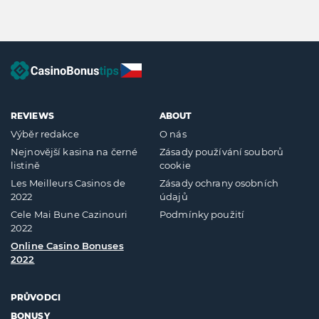
REVIEWS
ABOUT
Výběr redakce
O nás
Nejnovější kasina na černé
Zásady používání souborů
listině
cookie
Les Meilleurs Casinos de
Zásady ochrany osobních
2022
údajů
Cele Mai Bune Cazinouri
Podmínky použití
2022
Online Casino Bonuses
2022
PRŮVODCI
BONUSY