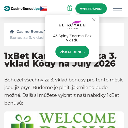
VYHLEDÁVÁNÍ
Casino Bonus Tips
Bonusy
1xBet
45 Spiny Zdarma Bеz
Bonus za 3. vklad
Vklаdu
ZÍSKAT BONUS
1xBet Kasino Bonus za 3.
vklad Kódy na July 2026
Bohužel všechny za 3. vklad bonusy pro tento měsíc
jsou již pryč. Budeme je plnit, jakmile to bude
možné. Další si můžete vybrat z naší nabídky 1xBet
bonusů: