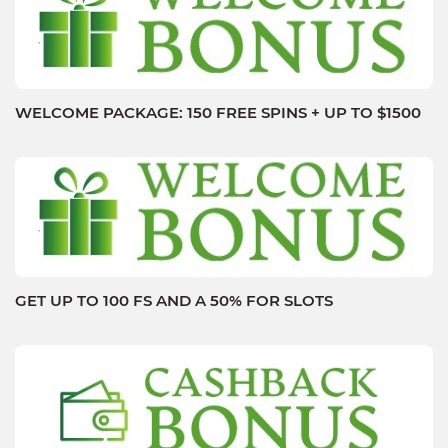
WELCOME PACKAGE: 150 FREE SPINS + UP TO $1500
GET UP TO 100 FS AND A 50% FOR SLOTS