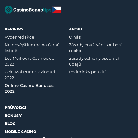
REVIEWS
ABOUT
Výběr redakce
O nás
Nejnovější kasina na černé
Zásady používání souborů
listině
cookie
Les Meilleurs Casinos de
Zásady ochrany osobních
2022
údajů
Cele Mai Bune Cazinouri
Podmínky použití
2022
Online Casino Bonuses
2022
PRŮVODCI
BONUSY
BLOG
MOBILE CASINO