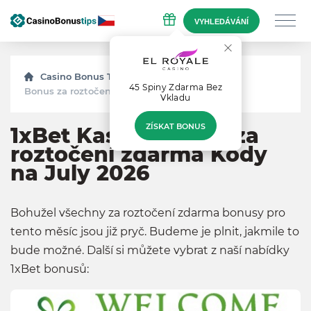
VYHLEDÁVÁNÍ
Casino Bonus Tips
Bonusy
1xBet
45 Spiny Zdarma Bеz
Bonus za roztočení zdarma
Vklаdu
ZÍSKAT BONUS
1xBet Kasino Bonus za
roztočení zdarma Kódy
na July 2026
Bohužel všechny za roztočení zdarma bonusy pro
tento měsíc jsou již pryč. Budeme je plnit, jakmile to
bude možné. Další si můžete vybrat z naší nabídky
1xBet bonusů: