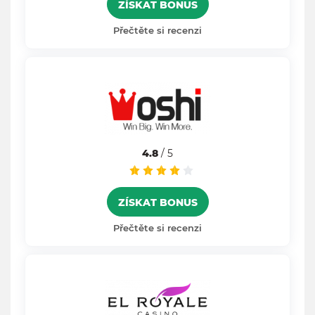
ZÍSKAT BONUS
Přečtěte si recenzi
4.8
/ 5
ZÍSKAT BONUS
Přečtěte si recenzi