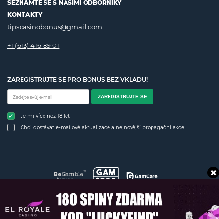
SEZNAMTE SE S NAŠIMI ODBORNÍKY
KONTAKTY
tipscasinobonus@gmail.com
+1 (613) 416 89 01
ZAREGISTRUJTE SE PRO BONUS BEZ VKLADU!
ZAREGISTRUJTE SE
Je mi více než 18 let
Chci dostávat e-mailové aktualizace a nejnovější propagační akce
GPWA Verification