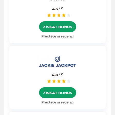
4.3
/ 5
ZÍSKAT BONUS
Přečtěte si recenzi
4.8
/ 5
ZÍSKAT BONUS
Přečtěte si recenzi