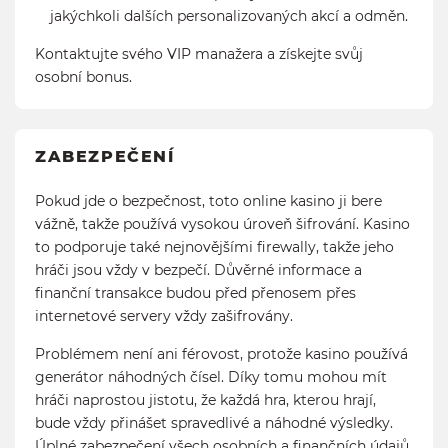
jakýchkoli dalších personalizovaných akcí a odměn.
Kontaktujte svého VIP manažera a získejte svůj
osobní bonus.
ZABEZPEČENÍ
Pokud jde o bezpečnost, toto online kasino ji bere
vážně, takže používá vysokou úroveň šifrování. Kasino
to podporuje také nejnovějšími firewally, takže jeho
hráči jsou vždy v bezpečí. Důvěrné informace a
finanční transakce budou před přenosem přes
internetové servery vždy zašifrovány.
Problémem není ani férovost, protože kasino používá
generátor náhodných čísel. Díky tomu mohou mít
hráči naprostou jistotu, že každá hra, kterou hrají,
bude vždy přinášet spravedlivé a náhodné výsledky.
Úplné zabezpečení všech osobních a finančních údajů