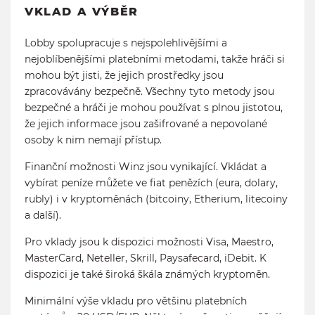
VKLAD A VÝBĚR
Lobby spolupracuje s nejspolehlivějšími a
nejoblíbenějšími platebními metodami, takže hráči si
mohou být jisti, že jejich prostředky jsou
zpracovávány bezpečně. Všechny tyto metody jsou
bezpečné a hráči je mohou používat s plnou jistotou,
že jejich informace jsou zašifrované a nepovolané
osoby k nim nemají přístup.
Finanční možnosti Winz jsou vynikající. Vkládat a
vybírat peníze můžete ve fiat penězích (eura, dolary,
rubly) i v kryptoměnách (bitcoiny, Etherium, litecoiny
a další).
Pro vklady jsou k dispozici možnosti Visa, Maestro,
MasterCard, Neteller, Skrill, Paysafecard, iDebit. K
dispozici je také široká škála známých kryptoměn.
Minimální výše vkladu pro většinu platebních