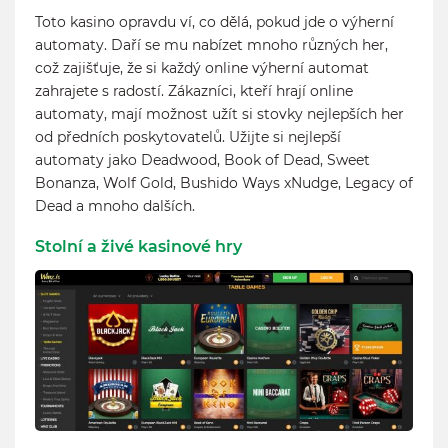
Toto kasino opravdu ví, co dělá, pokud jde o výherní
automaty. Daří se mu nabízet mnoho různých her,
což zajišťuje, že si každý online výherní automat
zahrajete s radostí. Zákazníci, kteří hrají online
automaty, mají možnost užít si stovky nejlepších her
od předních poskytovatelů. Užijte si nejlepší
automaty jako Deadwood, Book of Dead, Sweet
Bonanza, Wolf Gold, Bushido Ways xNudge, Legacy of
Dead a mnoho dalších.
Stolní a živé kasinové hry