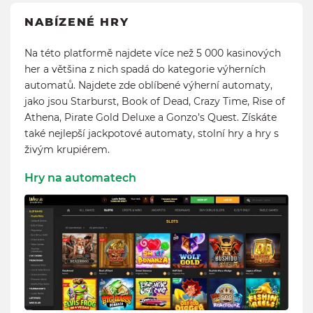
NABÍZENÉ HRY
Na této platformě najdete více než 5 000 kasinových
her a většina z nich spadá do kategorie výherních
automatů. Najdete zde oblíbené výherní automaty,
jako jsou Starburst, Book of Dead, Crazy Time, Rise of
Athena, Pirate Gold Deluxe a Gonzo’s Quest. Získáte
také nejlepší jackpotové automaty, stolní hry a hry s
živým krupiérem.
Hry na automatech