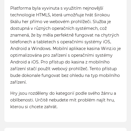
Platforma byla vyvinuta s využitím nejnovější
technologie HTML5, která umožňuje hrát širokou
škálu her přímo ve webovém prohlížeči. Služba je
dostupná v různých operačních systémech, což
znamená, že by měla perfektně fungovat na chytrých
telefonech a tabletech s operačními systémy iOS,
Android a Windows. Mobilní aplikace kasina Winz.io je
optimalizována pro zařízení s operačními systémy
Android a iOS. Pro přístup do kasina z mobilního
zařízení stačí použít webový prohlížeč. Tento přístup
bude dokonale fungovat bez ohledu na typ mobilního
zařízení.
Hry jsou rozděleny do kategorií podle svého žánru a
oblíbenosti. Určitě nebudete mít problém najít hru,
kterou si chcete zahrát.