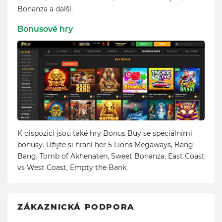
Bonanza a další.
Bonusové hry
K dispozici jsou také hry Bonus Buy se speciálními
bonusy. Užijte si hraní her 5 Lions Megaways, Bang
Bang, Tomb of Akhenaten, Sweet Bonanza, East Coast
vs West Coast, Empty the Bank.
ZÁKAZNICKÁ PODPORA