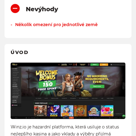
Nevýhody
Několik omezení pro jednotlivé země
ÚVOD
Winz.io je hazardní platforma, která usiluje o status
nejlepšího kasina a jako vklady a výběry přijímá