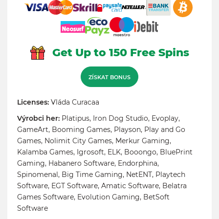
Get Up to 150 Free Spins
ZÍSKAT BONUS
Licenses:
Vláda Curacaa
Výrobci her:
Platipus
,
Iron Dog Studio
,
Evoplay
,
GameArt
,
Booming Games
,
Playson
,
Play and Go
Games
,
Nolimit City Games
,
Merkur Gaming
,
Kalamba Games
,
Igrosoft
,
ELK
,
Booongo
,
BluePrint
Gaming
,
Habanero Software
,
Endorphina
,
Spinomenal
,
Big Time Gaming
,
NetENT
,
Playtech
Software
,
EGT Software
,
Amatic Software
,
Belatra
Games Software
,
Evolution Gaming
,
BetSoft
Software