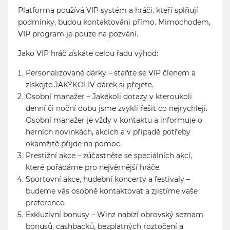
Platforma používá VIP systém a hráči, kteří splňují
podmínky, budou kontaktováni přímo. Mimochodem,
VIP program je pouze na pozvání.
Jako VIP hráč získáte celou řadu výhod:
Personalizované dárky – staňte se VIP členem a
získejte JAKÝKOLIV dárek si přejete.
Osobní manažer – Jakékoli dotazy v kteroukoli
denní či noční dobu jsme zvyklí řešit co nejrychleji.
Osobní manažer je vždy v kontaktu a informuje o
herních novinkách, akcích a v případě potřeby
okamžitě přijde na pomoc.
Prestižní akce – zúčastněte se speciálních akcí,
které pořádáme pro nejvěrnější hráče.
Sportovní akce, hudební koncerty a festivaly –
budeme vás osobně kontaktovat a zjistíme vaše
preference.
Exkluzivní bonusy – Winz nabízí obrovský seznam
bonusů, cashbacků, bezplatných roztočení a