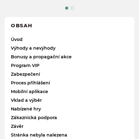
OBSAH
Úvod
Výhody a nevýhody
Bonusy a propagační akce
Program VIP
Zabezpečení
Proces přihlášení
Mobilní aplikace
Vklad a výběr
Nabízené hry
Zákaznická podpora
Závěr
Stránka nebyla nalezena