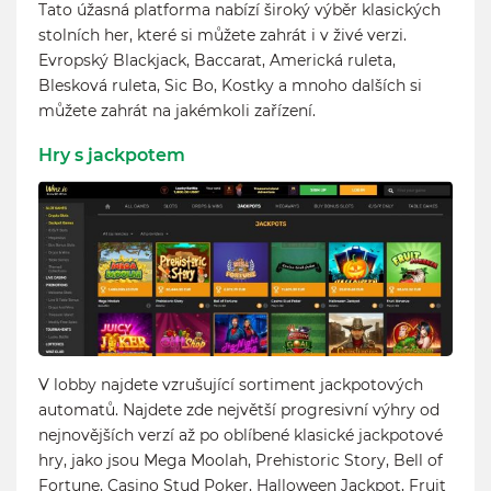
Tato úžasná platforma nabízí široký výběr klasických
stolních her, které si můžete zahrát i v živé verzi.
Evropský Blackjack, Baccarat, Americká ruleta,
Blesková ruleta, Sic Bo, Kostky a mnoho dalších si
můžete zahrát na jakémkoli zařízení.
Hry s jackpotem
V lobby najdete vzrušující sortiment jackpotových
automatů. Najdete zde největší progresivní výhry od
nejnovějších verzí až po oblíbené klasické jackpotové
hry, jako jsou Mega Moolah, Prehistoric Story, Bell of
Fortune, Casino Stud Poker, Halloween Jackpot, Fruit