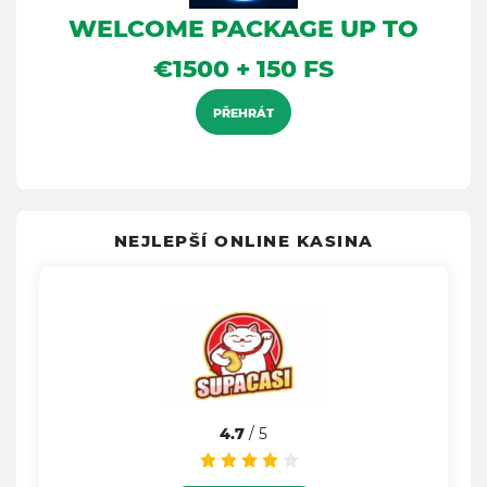
WELCOME PACKAGE UP TO
€1500 + 150 FS
PŘEHRÁT
NEJLEPŠÍ ONLINE KASINA
4.7
/ 5