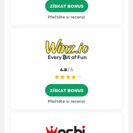
ZÍSKAT BONUS
Přečtěte si recenzi
4.8
/ 5
ZÍSKAT BONUS
Přečtěte si recenzi