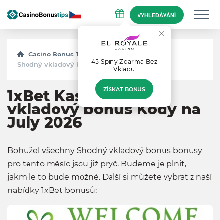
VYHLEDÁVÁNÍ
Casino Bonus Tips
Bonusy
1xBet
45 Spiny Zdarma Bеz
Shodný vkladový bonus
Vklаdu
ZÍSKAT BONUS
1xBet Kasino Shodný
vkladový bonus Kódy na
July 2026
Bohužel všechny Shodný vkladový bonus bonusy
pro tento měsíc jsou již pryč. Budeme je plnit,
jakmile to bude možné. Další si můžete vybrat z naší
nabídky 1xBet bonusů: