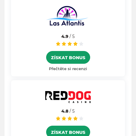
4.9
/ 5
ZÍSKAT BONUS
Přečtěte si recenzi
4.8
/ 5
ZÍSKAT BONUS