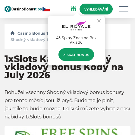
VYHLEDÁVÁNÍ
Casino Bonus Tips
Bonusy
1xSlots
45 Spiny Zdarma Bеz
Shodný vkladový bonus
Vklаdu
ZÍSKAT BONUS
1xSlots Kasino Shodný
vkladový bonus Kódy na
July 2026
Bohužel všechny Shodný vkladový bonus bonusy
pro tento měsíc jsou již pryč. Budeme je plnit,
jakmile to bude možné. Další si můžete vybrat z naší
nabídky 1xSlots bonusů: