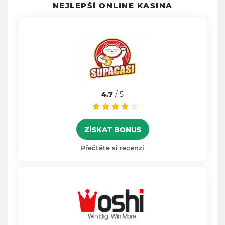
NEJLEPŠÍ ONLINE KASINA
4.7
/ 5
ZÍSKAT BONUS
Přečtěte si recenzi