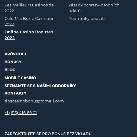
Les Meilleurs Casinos de
Zásady ochrany osobních
2022
údajů
Cele Mai Bune Cazinouri
Podmínky použití
2022
Online Casino Bonuses
2022
PRŮVODCI
BONUSY
BLOG
MOBILE CASINO
SEZNAMTE SE S NAŠIMI ODBORNÍKY
KONTAKTY
tipscasinobonus@gmail.com
+1 (613) 416 89 01
ZAREGISTRUJTE SE PRO BONUS BEZ VKLADU!