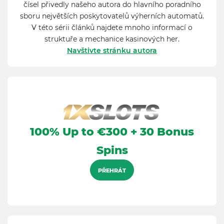
čísel přivedly našeho autora do hlavního poradního
sboru největších poskytovatelů výherních automatů.
V této sérii článků najdete mnoho informací o
struktuře a mechanice kasinových her.
Navštivte stránku autora
100% Up to €300 + 30 Bonus
Spins
PŘEHRÁT