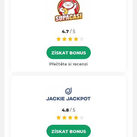
4.7
/ 5
ZÍSKAT BONUS
Přečtěte si recenzi
4.8
/ 5
ZÍSKAT BONUS