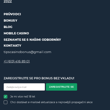
2022
PRŮVODCI
BONUSY
BLOG
MOBILE CASINO
SEZNAMTE SE S NAŠIMI ODBORNÍKY
KONTAKTY
tipscasinobonus@gmail.com
+1 (613) 416 89 01
ZAREGISTRUJTE SE PRO BONUS BEZ VKLADU!
ZAREGISTRUJTE SE
Je mi více než 18 let
Chci dostávat e-mailové aktualizace a nejnovější propagační akce