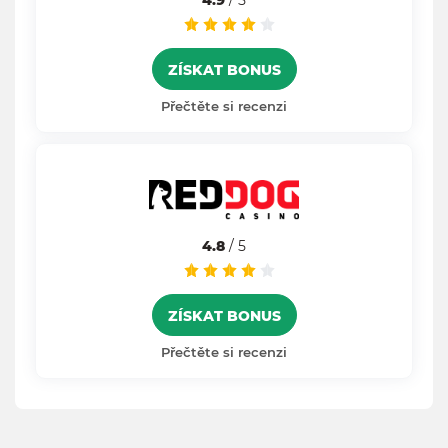
4.9
/ 5
ZÍSKAT BONUS
Přečtěte si recenzi
4.8
/ 5
ZÍSKAT BONUS
Přečtěte si recenzi