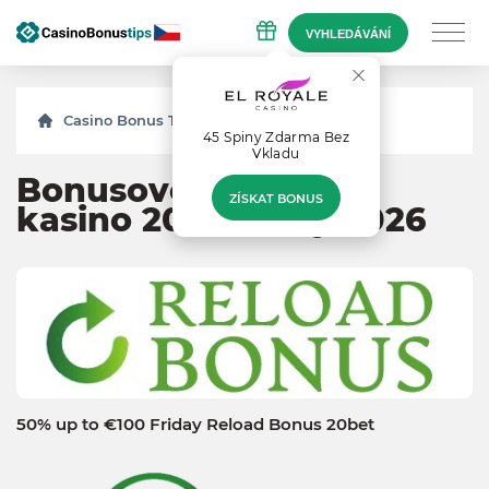
VYHLEDÁVÁNÍ
Casino Bonus Tips
Bonusy
20bet
45 Spiny Zdarma Bеz
Vklаdu
Bonusové kódy pro
ZÍSKAT BONUS
kasino 20bet, July 2026
50% up to €100 Friday Reload Bonus 20bet