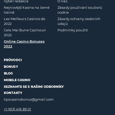
Výběr redakce
O nás
Nejnovější kasina na černé
Zásady používání souborů
listině
cookie
Les Meilleurs Casinos de
Zásady ochrany osobních
2022
údajů
Cele Mai Bune Cazinouri
Podmínky použití
2022
Online Casino Bonuses
2022
PRŮVODCI
BONUSY
BLOG
MOBILE CASINO
SEZNAMTE SE S NAŠIMI ODBORNÍKY
KONTAKTY
tipscasinobonus@gmail.com
+1 (613) 416 89 01