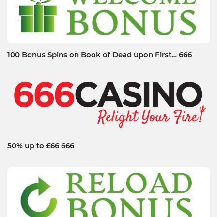
100 Bonus Spins on Book of Dead upon First… 666
50% up to £66 666