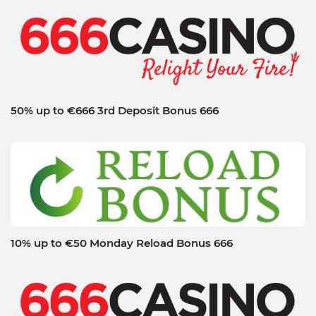
50% up to €666 3rd Deposit Bonus 666
10% up to €50 Monday Reload Bonus 666