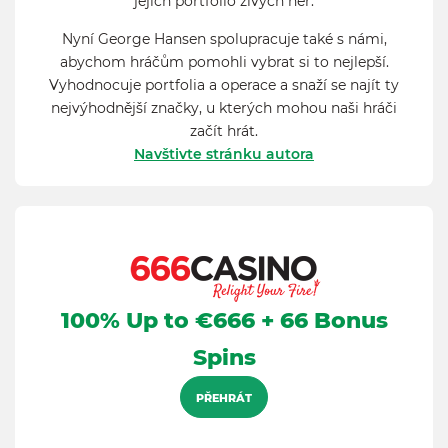
jejich portfolio živých her.
Nyní George Hansen spolupracuje také s námi,
abychom hráčům pomohli vybrat si to nejlepší.
Vyhodnocuje portfolia a operace a snaží se najít ty
nejvýhodnější značky, u kterých mohou naši hráči
začít hrát.
Navštivte stránku autora
100% Up to €666 + 66 Bonus
Spins
PŘEHRÁT