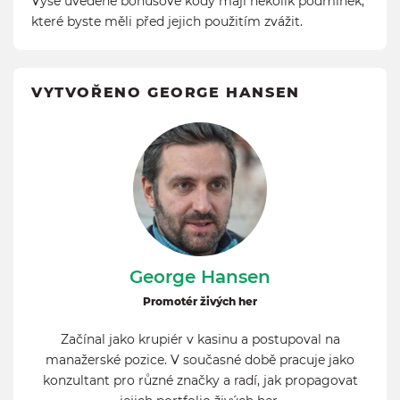
Výše uvedené bonusové kódy mají několik podmínek,
které byste měli před jejich použitím zvážit.
VYTVOŘENO GEORGE HANSEN
George Hansen
Promotér živých her
Začínal jako krupiér v kasinu a postupoval na
manažerské pozice. V současné době pracuje jako
konzultant pro různé značky a radí, jak propagovat