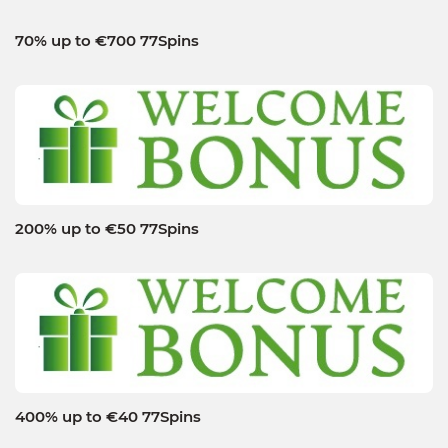
70% up to €700 77Spins
200% up to €50 77Spins
400% up to €40 77Spins