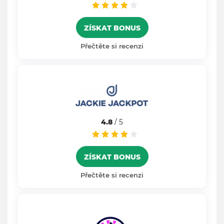
ZÍSKAT BONUS
Přečtěte si recenzi
4.8
/ 5
ZÍSKAT BONUS
Přečtěte si recenzi