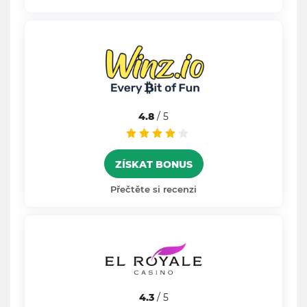
4.8
/ 5
ZÍSKAT BONUS
Přečtěte si recenzi
4.3
/ 5