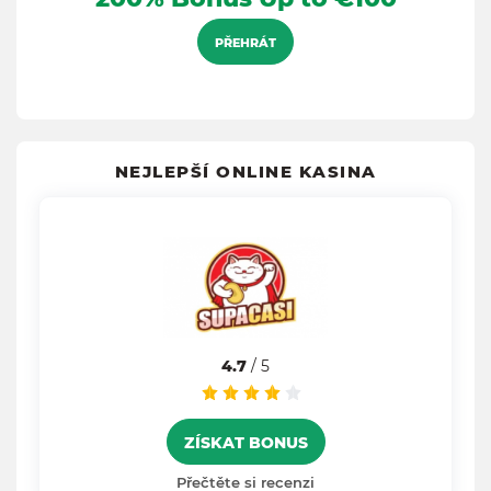
PŘEHRÁT
NEJLEPŠÍ ONLINE KASINA
4.7
/ 5
ZÍSKAT BONUS
Přečtěte si recenzi