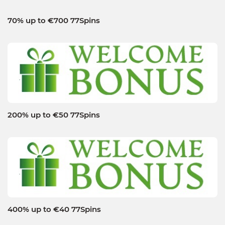
70% up to €700 77Spins
200% up to €50 77Spins
400% up to €40 77Spins