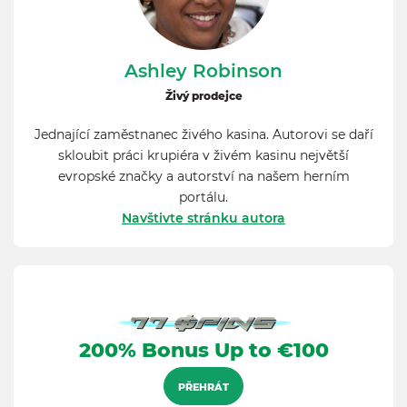
Ashley Robinson
Živý prodejce
Jednající zaměstnanec živého kasina. Autorovi se daří
skloubit práci krupiéra v živém kasinu největší
evropské značky a autorství na našem herním
portálu.
Navštivte stránku autora
200% Bonus Up to €100
PŘEHRÁT