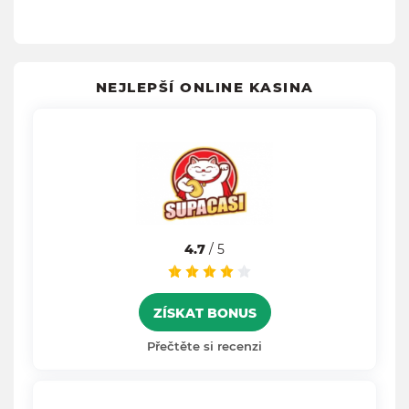
NEJLEPŠÍ ONLINE KASINA
4.7
/ 5
ZÍSKAT BONUS
Přečtěte si recenzi