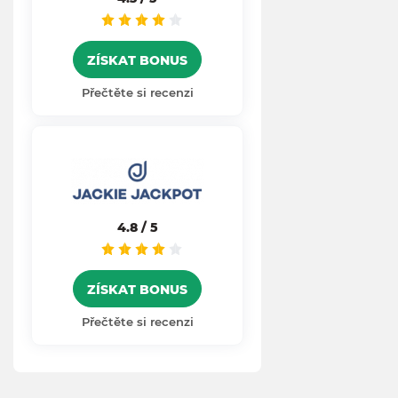
ZÍSKAT BONUS
Přečtěte si recenzi
4.8
/ 5
ZÍSKAT BONUS
Přečtěte si recenzi