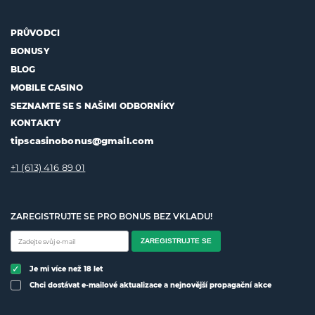
PRŮVODCI
BONUSY
BLOG
MOBILE CASINO
SEZNAMTE SE S NAŠIMI ODBORNÍKY
KONTAKTY
tipscasinobonus@gmail.com
+1 (613) 416 89 01
ZAREGISTRUJTE SE PRO BONUS BEZ VKLADU!
ZAREGISTRUJTE SE
Je mi více než 18 let
Chci dostávat e-mailové aktualizace a nejnovější propagační akce