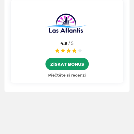
4.9
/ 5
ZÍSKAT BONUS
Přečtěte si recenzi