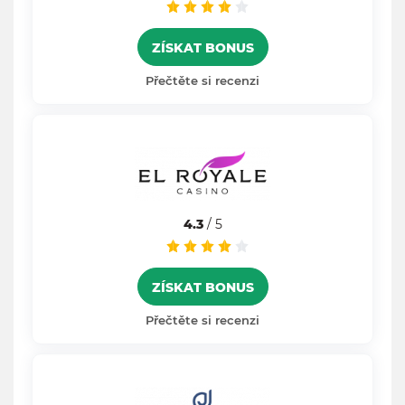
ZÍSKAT BONUS
Přečtěte si recenzi
4.3
/ 5
ZÍSKAT BONUS
Přečtěte si recenzi