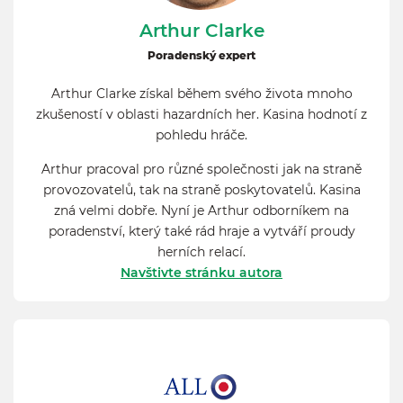
Arthur Clarke
Poradenský expert
Arthur Clarke získal během svého života mnoho
zkušeností v oblasti hazardních her. Kasina hodnotí z
pohledu hráče.
Arthur pracoval pro různé společnosti jak na straně
provozovatelů, tak na straně poskytovatelů. Kasina
zná velmi dobře. Nyní je Arthur odborníkem na
poradenství, který také rád hraje a vytváří proudy
herních relací.
Navštivte stránku autora