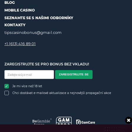
BLOG
MOBILE CASINO
SEZNAMTE SE S NAŠIMI ODBORNÍKY
KONTAKTY
tipscasinobonus@gmail.com
+1 (613) 416 89 01
ZAREGISTRUJTE SE PRO BONUS BEZ VKLADU!
ZAREGISTRUJTE SE
Je mi více než 18 let
Chci dostávat e-mailové aktualizace a nejnovější propagační akce