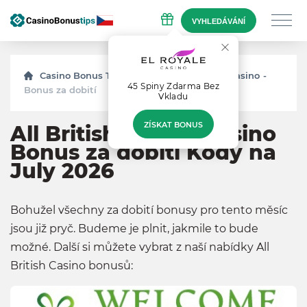
VYHLEDÁVÁNÍ
Casino Bonus Tips
Bonusy
All British Casino
45 Spiny Zdarma Bеz
Bonus za dobití
Vklаdu
ZÍSKAT BONUS
All British Casino Kasino
Bonus za dobití Kódy na
July 2026
Bohužel všechny za dobití bonusy pro tento měsíc
jsou již pryč. Budeme je plnit, jakmile to bude
možné. Další si můžete vybrat z naší nabídky All
British Casino bonusů: