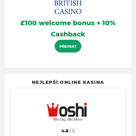
£100 welcome bonus + 10%
Cashback
PŘEHRÁT
NEJLEPŠÍ ONLINE KASINA
4.8
/ 5