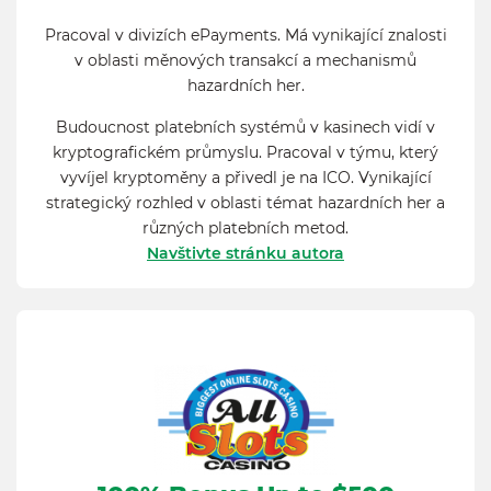
Pracoval v divizích ePayments. Má vynikající znalosti
v oblasti měnových transakcí a mechanismů
hazardních her.
Budoucnost platebních systémů v kasinech vidí v
kryptografickém průmyslu. Pracoval v týmu, který
vyvíjel kryptoměny a přivedl je na ICO. Vynikající
strategický rozhled v oblasti témat hazardních her a
různých platebních metod.
Navštivte stránku autora